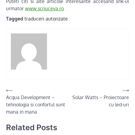
Puteti citi si alte articole interesante accesand link-ul
urmator
www.scriuceva.ro
.
Tagged
traduceri autorizate
Post
⟵
⟶
Acqua Development –
Solar Watts – Proiectoare
navigation
tehnologia si confortul sunt
cu led-uri
mana in mana
Related Posts