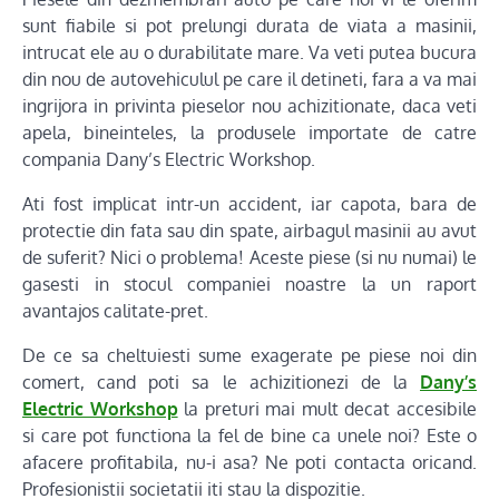
sunt fiabile si pot prelungi durata de viata a masinii,
intrucat ele au o durabilitate mare. Va veti putea bucura
din nou de autovehiculul pe care il detineti, fara a va mai
ingrijora in privinta pieselor nou achizitionate, daca veti
apela, bineinteles, la produsele importate de catre
compania Dany’s Electric Workshop.
Ati fost implicat intr-un accident, iar capota, bara de
protectie din fata sau din spate, airbagul masinii au avut
de suferit? Nici o problema! Aceste piese (si nu numai) le
gasesti in stocul companiei noastre la un raport
avantajos calitate-pret.
De ce sa cheltuiesti sume exagerate pe piese noi din
comert, cand poti sa le achizitionezi de la
Dany’s
Electric Workshop
la preturi mai mult decat accesibile
si care pot functiona la fel de bine ca unele noi? Este o
afacere profitabila, nu-i asa? Ne poti contacta oricand.
Profesionistii societatii iti stau la dispozitie.