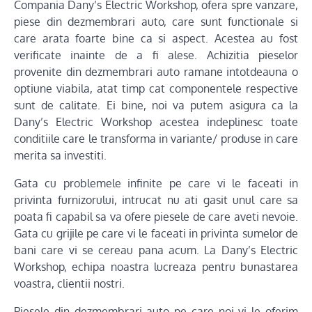
Compania Dany’s Electric Workshop, ofera spre vanzare,
piese din dezmembrari auto, care sunt functionale si
care arata foarte bine ca si aspect. Acestea au fost
verificate inainte de a fi alese. Achizitia pieselor
provenite din dezmembrari auto ramane intotdeauna o
optiune viabila, atat timp cat componentele respective
sunt de calitate. Ei bine, noi va putem asigura ca la
Dany’s Electric Workshop acestea indeplinesc toate
conditiile care le transforma in variante/ produse in care
merita sa investiti.
Gata cu problemele infinite pe care vi le faceati in
privinta furnizorului, intrucat nu ati gasit unul care sa
poata fi capabil sa va ofere piesele de care aveti nevoie.
Gata cu grijile pe care vi le faceati in privinta sumelor de
bani care vi se cereau pana acum. La Dany’s Electric
Workshop, echipa noastra lucreaza pentru bunastarea
voastra, clientii nostri.
Piesele din dezmembrari auto pe care noi vi le oferim