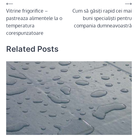
Post
⟵
⟶
Vitrine frigorifice –
Cum să găsiţi rapid cei mai
navigation
pastreaza alimentele la o
buni specialişti pentru
temperatura
compania dumneavoastră
corespunzatoare
Related Posts