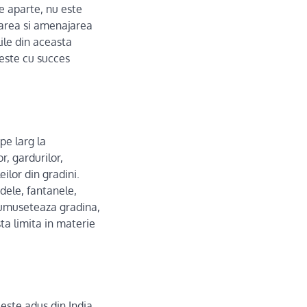
e aparte, nu este
isarea si amenajarea
lile din aceasta
neste cu succes
 pe larg la
r, gardurilor,
eilor din gradini.
dele, fantanele,
frumuseteaza gradina,
ista limita in materie
este adus din India,