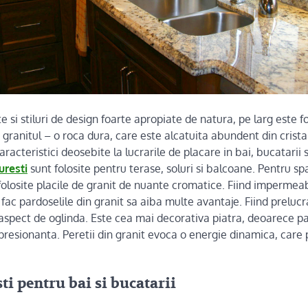
e si stiluri de design foarte apropiate de natura, pe larg este fo
or granitul – o roca dura, care este alcatuita abundent din crist
aracteristici deosebite la lucrarile de placare in bai, bucatarii s
uresti
sunt folosite pentru terase, soluri si balcoane. Pentru spa
folosite placile de granit de nuante cromatice. Fiind impermeabi
fac pardoselile din granit sa aiba multe avantaje. Fiind prelucra
 aspect de oglinda. Este cea mai decorativa piatra, deoarece p
presionanta. Peretii din granit evoca o energie dinamica, care 
ti pentru bai si bucatarii