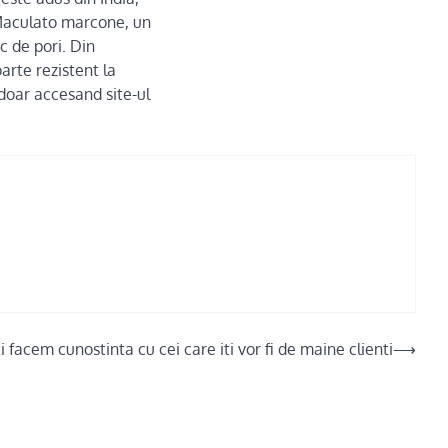
. Maculato marcone, un
c de pori. Din
arte rezistent la
 doar accesand site-ul
iti facem cunostinta cu cei care iti vor fi de maine clienti
⟶