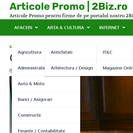
Skip
Articole Promo | 2Biz.ro
to
Articole Promo pentru firme de pe portalul nostru 2Bi
content
AFACERI
ARTA & CULTURA
INTERNET
MAGAZINE ONLINE
Agricultura
Antichitati
IT&C
Granit Bucuresti – cea mai
Administratie Publica
Arhitectura / Design
Magazine Onli
03/06/2016
Auto & Moto
Banci / Asigurari
Constructii
Finante / Contabilitate