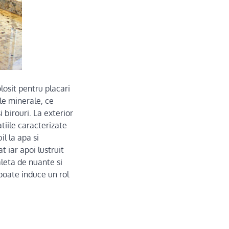
losit pentru placari
ale minerale, ce
i birouri. La exterior
tiile caracterizate
l la apa si
t iar apoi lustruit
aleta de nuante si
poate induce un rol