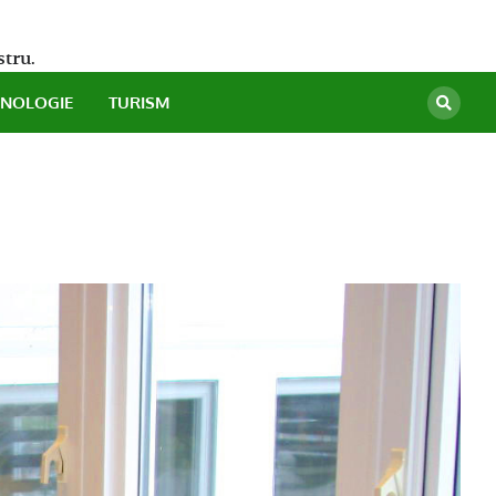
stru.
HNOLOGIE
TURISM