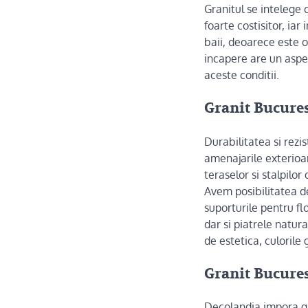
Granitul se intelege 
foarte costisitor, ia
baii, deoarece este o
incapere are un aspec
aceste conditii.
Granit Bucures
Durabilitatea si rezis
amenajarile exterioa
teraselor si stalpilor
Avem posibilitatea de
suporturile pentru fl
dar si piatrele natura
de estetica, culorile
Granit Bucures
Decolandia impora gra