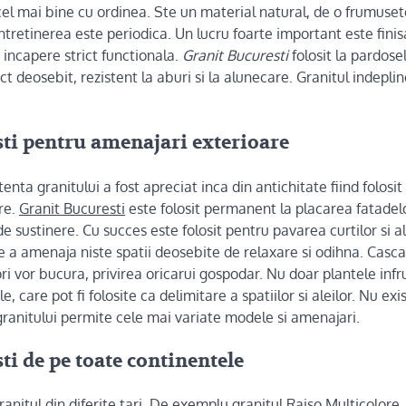
cel mai bine cu ordinea. Ste un material natural, de o frumuset
r intretinerea este periodica. Un lucru foarte important este fin
 incapere strict functionala.
Granit Bucuresti
folosit la pardose
t deosebit, rezistent la aburi si la alunecare. Granitul indepli
ti pentru amenajari exterioare
tenta granitului a fost apreciat inca din antichitate fiind folosit
re.
Granit Bucuresti
este folosit permanent la placarea fatadelo
 de sustinere. Cu succes este folosit pentru pavarea curtilor si al
 a amenaja niste spatii deosebite de relaxare si odihna. Casca
ori vor bucura, privirea oricarui gospodar. Nu doar plantele in
le, care pot fi folosite ca delimitare a spatiilor si aleilor. Nu ex
 granitului permite cele mai variate modele si amenajari.
ti de pe toate continentele
nitul din diferite tari. De exemplu granitul Raiso Multicolore, 