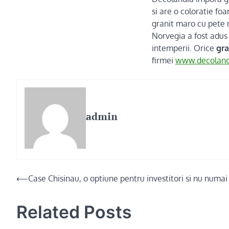
si are o coloratie fo
granit maro cu pete n
Norvegia a fost adus 
intemperii. Orice
gra
firmei
www.decoland
admin
Post
⟵
Case Chisinau, o optiune pentru investitori si nu numai
navigation
Related Posts