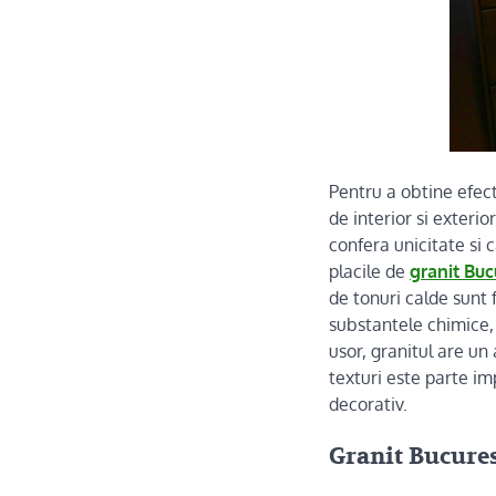
Pentru a obtine efect
de interior si exteri
confera unicitate si c
placile de
granit Buc
de tonuri calde sunt 
substantele chimice, 
usor, granitul are un
texturi este parte im
decorativ.
Granit Bucures