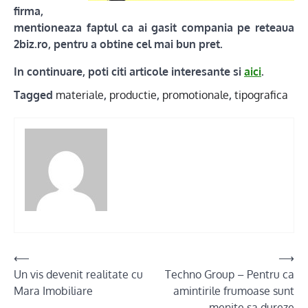
firma,
mentioneaza faptul ca ai gasit compania pe reteaua
2biz.ro, pentru a obtine cel mai bun pret.
In continuare, poti citi articole interesante si
aici
.
Tagged
materiale
,
productie
,
promotionale
,
tipografica
Post
⟵
⟶
Un vis devenit realitate cu
Techno Group – Pentru ca
navigation
Mara Imobiliare
amintirile frumoase sunt
menite sa dureze