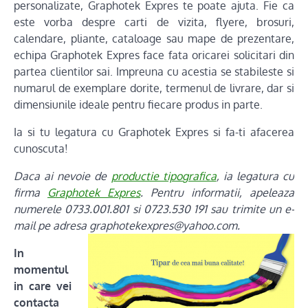
personalizate, Graphotek Expres te poate ajuta. Fie ca
este vorba despre carti de vizita, flyere, brosuri,
calendare, pliante, cataloage sau mape de prezentare,
echipa Graphotek Expres face fata oricarei solicitari din
partea clientilor sai. Impreuna cu acestia se stabileste si
numarul de exemplare dorite, termenul de livrare, dar si
dimensiunile ideale pentru fiecare produs in parte.
Ia si tu legatura cu Graphotek Expres si fa-ti afacerea
cunoscuta!
Daca ai nevoie de
productie tipografica
, ia legatura cu
firma
Graphotek Expres
. Pentru informatii, apeleaza
numerele 0733.001.801 si 0723.530 191 sau trimite un e-
mail pe adresa graphotekexpres@yahoo.com.
In
momentul
in care vei
contacta