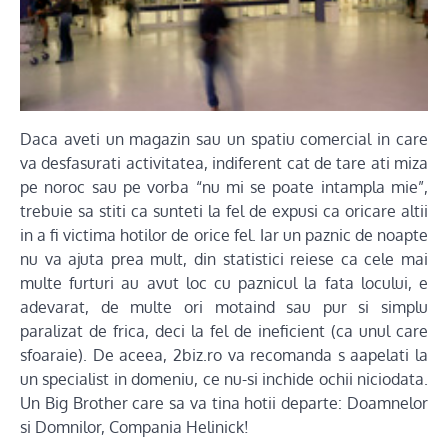
Daca aveti un magazin sau un spatiu comercial in care
va desfasurati activitatea, indiferent cat de tare ati miza
pe noroc sau pe vorba “nu mi se poate intampla mie”,
trebuie sa stiti ca sunteti la fel de expusi ca oricare altii
in a fi victima hotilor de orice fel. Iar un paznic de noapte
nu va ajuta prea mult, din statistici reiese ca cele mai
multe furturi au avut loc cu paznicul la fata locului, e
adevarat, de multe ori motaind sau pur si simplu
paralizat de frica, deci la fel de ineficient (ca unul care
sfoaraie). De aceea, 2biz.ro va recomanda s aapelati la
un specialist in domeniu, ce nu-si inchide ochii niciodata.
Un Big Brother care sa va tina hotii departe: Doamnelor
si Domnilor, Compania Helinick!