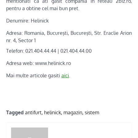
mentionati ca ati gasit compania in reteau 2biz.ro,
pentru a obtine cel mai bun pret.
Denumire:
Helinick
Adresa:
Romania, Bucureşti, Bucureşti, Str. Eraclie Arion
nr. 4, Sector 1
Telefon: 021.404.44.44 | 021.404.44.00
Adresa web:
www.helinick.ro
Mai multe articole gasiti
aici
.
Tagged
antifurt
,
helinick
,
magazin
,
sistem