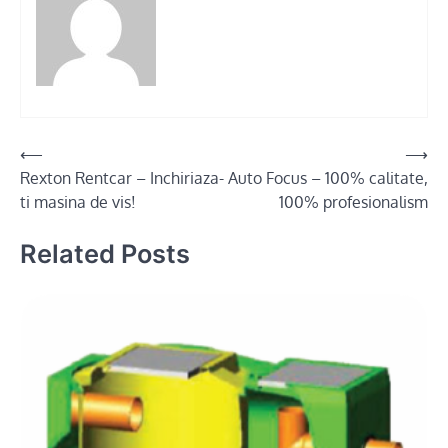
Post
⟵
⟶
Rexton Rentcar – Inchiriaza-
Auto Focus – 100% calitate,
navigation
ti masina de vis!
100% profesionalism
Related Posts