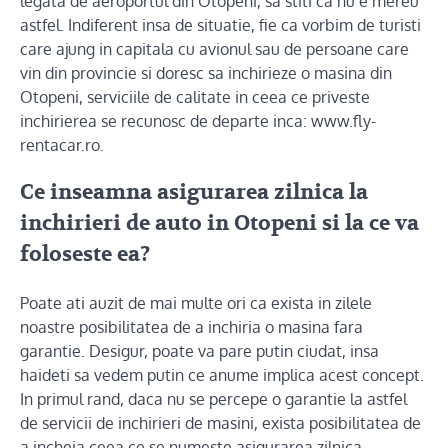
legata de aeroportul din Otopeni, sa stiti ca nu e mereu
astfel. Indiferent insa de situatie, fie ca vorbim de turisti
care ajung in capitala cu avionul sau de persoane care
vin din provincie si doresc sa inchirieze o masina din
Otopeni, serviciile de calitate in ceea ce priveste
inchirierea se recunosc de departe inca: www.fly-
rentacar.ro.
Ce inseamna asigurarea zilnica la
inchirieri de auto in Otopeni si la ce va
foloseste ea?
Poate ati auzit de mai multe ori ca exista in zilele
noastre posibilitatea de a inchiria o masina fara
garantie. Desigur, poate va pare putin ciudat, insa
haideti sa vedem putin ce anume implica acest concept.
In primul rand, daca nu se percepe o garantie la astfel
de servicii de inchirieri de masini, exista posibilitatea de
a incheia ceea ce se numeste asigurarea zilnica.