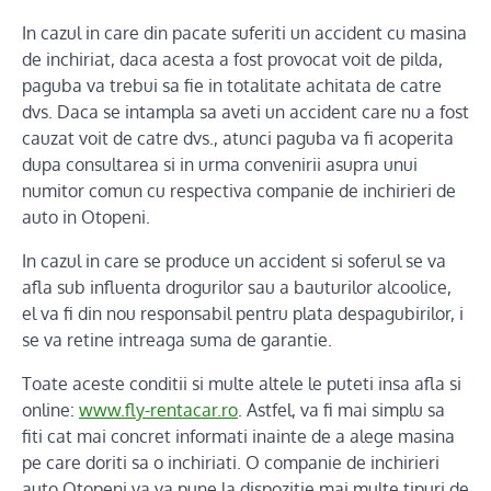
In cazul in care din pacate suferiti un accident cu masina
de inchiriat, daca acesta a fost provocat voit de pilda,
paguba va trebui sa fie in totalitate achitata de catre
dvs. Daca se intampla sa aveti un accident care nu a fost
cauzat voit de catre dvs., atunci paguba va fi acoperita
dupa consultarea si in urma convenirii asupra unui
numitor comun cu respectiva companie de inchirieri de
auto in Otopeni.
In cazul in care se produce un accident si soferul se va
afla sub influenta drogurilor sau a bauturilor alcoolice,
el va fi din nou responsabil pentru plata despagubirilor, i
se va retine intreaga suma de garantie.
Toate aceste conditii si multe altele le puteti insa afla si
online:
www.fly-rentacar.ro
. Astfel, va fi mai simplu sa
fiti cat mai concret informati inainte de a alege masina
pe care doriti sa o inchiriati. O companie de inchirieri
auto Otopeni va va pune la dispozitie mai multe tipuri de