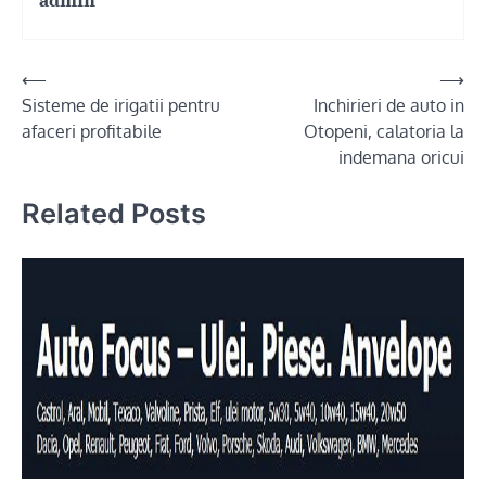
admin
Post
⟵
⟶
Sisteme de irigatii pentru
Inchirieri de auto in
navigation
afaceri profitabile
Otopeni, calatoria la
indemana oricui
Related Posts