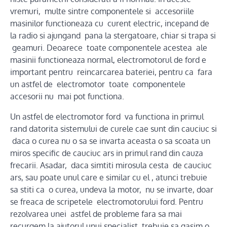
vremuri, multe sintre componentele si accesoriile
masinilor functioneaza cu curent electric, incepand de
la radio si ajungand pana la stergatoare, chiar si trapa si
geamuri. Deoarece toate componentele acestea ale
masinii functioneaza normal, electromotorul de ford e
important pentru reincarcarea bateriei, pentru ca fara
un astfel de electromotor toate componentele
accesorii nu mai pot functiona.
Un astfel de electromotor ford va functiona in primul
rand datorita sistemului de curele cae sunt din cauciuc si
daca o curea nu o sa se invarta aceasta o sa scoata un
miros specific de cauciuc ars in primul rand din cauza
frecarii. Asadar, daca simtiti mirosula cesta de cauciuc
ars, sau poate unul care e similar cu el , atunci trebuie
sa stiti ca o curea, undeva la motor, nu se invarte, doar
se freaca de scripetele electromotorului ford. Pentru
rezolvarea unei astfel de probleme fara sa mai
recurgem la ajutorul unui specialist, trebuie sa gasim o