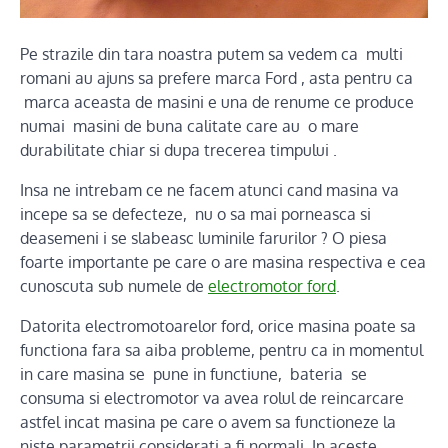
Pe strazile din tara noastra putem sa vedem ca multi
romani au ajuns sa prefere marca Ford , asta pentru ca
marca aceasta de masini e una de renume ce produce
numai masini de buna calitate care au o mare
durabilitate chiar si dupa trecerea timpului .
Insa ne intrebam ce ne facem atunci cand masina va
incepe sa se defecteze, nu o sa mai porneasca si
deasemeni i se slabeasc luminile farurilor ? O piesa
foarte importante pe care o are masina respectiva e cea
cunoscuta sub numele de
electromotor ford
.
Datorita electromotoarelor ford, orice masina poate sa
functiona fara sa aiba probleme, pentru ca in momentul
in care masina se pune in functiune, bateria se
consuma si electromotor va avea rolul de reincarcare
astfel incat masina pe care o avem sa functioneze la
niste parametrii considerati a fi normali. In aceste