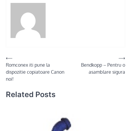
Post
⟵
⟶
Romconex iti pune la
Bendkopp – Pentru o
navigation
dispozitie copiatoare Canon
asamblare sigura
noi!
Related Posts