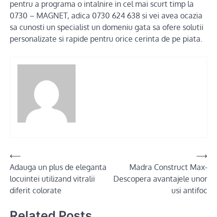
pentru a programa o intalnire in cel mai scurt timp la
0730 – MAGNET, adica 0730 624 638 si vei avea ocazia
sa cunosti un specialist un domeniu gata sa ofere solutii
personalizate si rapide pentru orice cerinta de pe piata.
Post
⟵
⟶
Adauga un plus de eleganta
Madra Construct Max-
navigation
locuintei utilizand vitralii
Descopera avantajele unor
diferit colorate
usi antifoc
Related Posts