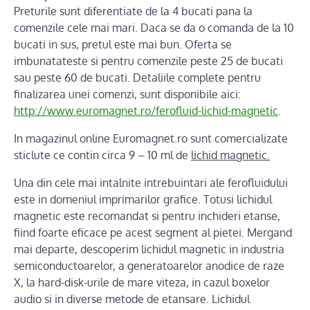
Preturile sunt diferentiate de la 4 bucati pana la
comenzile cele mai mari. Daca se da o comanda de la 10
bucati in sus, pretul este mai bun. Oferta se
imbunatateste si pentru comenzile peste 25 de bucati
sau peste 60 de bucati. Detaliile complete pentru
finalizarea unei comenzi, sunt disponibile aici:
http://www.euromagnet.ro/ferofluid-lichid-magnetic
.
In magazinul online Euromagnet.ro sunt comercializate
sticlute ce contin circa 9 – 10 ml de
lichid magnetic.
Una din cele mai intalnite intrebuintari ale ferofluidului
este in domeniul imprimarilor grafice. Totusi lichidul
magnetic este recomandat si pentru inchideri etanse,
fiind foarte eficace pe acest segment al pietei. Mergand
mai departe, descoperim lichidul magnetic in industria
semiconductoarelor, a generatoarelor anodice de raze
X, la hard-disk-urile de mare viteza, in cazul boxelor
audio si in diverse metode de etansare. Lichidul