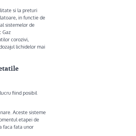
tate si la preturi
atoare, in functie de
al sistemelor de
ic Gaz
ilor corozivi,
dozajul lichidelor mai
etatile
ucru fiind posibil
inare. Aceste sisteme
momentul etapei de
a faca fata unor