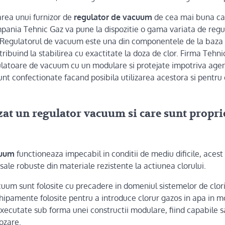
area unui furnizor de
regulator de vacuum
de cea mai buna cali
pania Tehnic Gaz va pune la dispozitie o gama variata de regul
. Regulatorul de vacuum este una din componentele de la baza 
tribuind la stabilirea cu exactitate la doza de clor. Firma Tehn
latoare de vacuum cu un modulare si protejate impotriva agent
unt confectionate facand posibila utilizarea acestora si pentru 
izat un regulator vacuum si care sunt propri
cuum
functioneaza impecabil in conditii de mediu dificile, acest l
 sale robuste din materiale rezistente la actiunea clorului.
uum sunt folosite cu precadere in domeniul sistemelor de clor
chipamente folosite pentru a introduce clorur gazos in apa in 
executate sub forma unei constructii modulare, fiind capabile s
ozare.