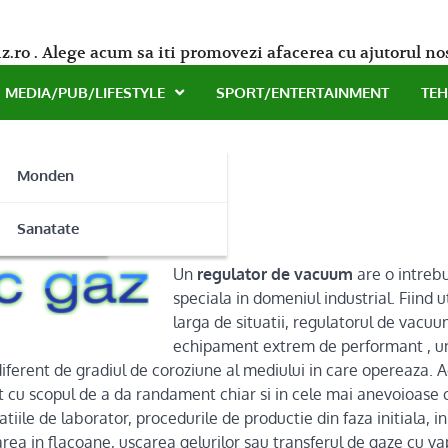
z.ro . Alege acum sa iti promovezi afacerea cu ajutorul no
MEDIA/PUB/LIFESTYLE
SPORT/ENTERTAINMENT
TE
Monden
a Tehnic Gaz!
ne
Sanatate
Un
regulator de vacuum
are o intrebu
speciala in domeniul industrial. Fiind ut
larga de situatii, regulatorul de vacu
echipament extrem de performant , un
iferent de gradiul de coroziune al mediului in care opereaza. 
 cu scopul de a da randament chiar si in cele mai anevoioase con
tiile de laborator, procedurile de productie din faza initiala, i
rarea in flacoane, uscarea gelurilor sau transferul de gaze cu va