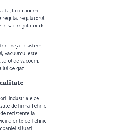
acta, la un anumit
Ee regula, regulatorul
ie sau regulator de
ent deja in sistem,
lui, vacuumul este
latorul de vacuum.
ului de gaz.
calitate
rii industriale ce
izate de firma Tehnic
de rezistente la
icii oferite de Tehnic
paniei si luati