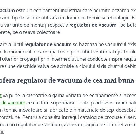
vacuum
este un echipament industrial care permite dozarea ex
icarui tip de solutie utilizata in domeniul tehnic si tehnologic. 
ua variante de montaj, respectiv
regulator de vacuum
pe butel
rete, pe o teava colectoare.
nare al unui
regulator de vacuum
se bazeaza pe vacuumul exist
r. In momentul in care apa trece prin tubul venturi al ejectoru
ind ulterior propagat prin intermediul unei conducte inspre regu
presiune deschide valva de admisie a clorului si da drumul debit
ofera regulator de vacuum de cea mai buna 
z
va pune la dispozitie o gama variata de echipamente si acceso
r de vacuum
de calitate superioara. Toate produsele comercial
 tehnic inovatoare si fabricate din materiale de top, deosebit 
oroziune. Pentru a consulta intregul catalog de produse si serv
nda un regulator de vacuum, accesati pagina de internet a com
ii.