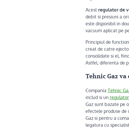
Acest
regulator de 
debit si presiuni a or
este disponibil in do
vacuum aplicat pe pe
Principiul de functio
creat de catre ejecto
consolidate si el, fi
Astfel, diferenta de 
Tehnic Gaz va 
Compania
Tehnic Ga
includ si un
regulato
Gaz sunt bazate pe on
efectele produse de c
Gaz si pentru a coma
legatura cu specialist