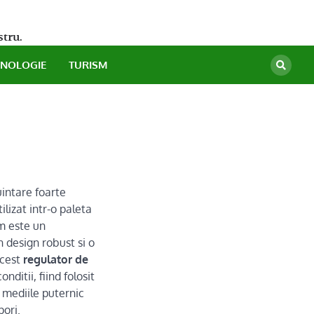
stru.
HNOLOGIE
TURISM
intare foarte
ilizat intr-o paleta
um este un
 design robust si o
Acest
regulator de
ditii, fiind folosit
n mediile puternic
pori.