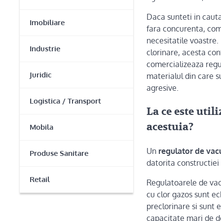
Daca sunteti in caut
Imobiliare
fara concurenta, com
necesitatile voastre
Industrie
clorinare, acesta con
comercializeaza regu
Juridic
materialul din care s
agresive.
Logistica / Transport
La ce este util
acestuia?
Mobila
Un
regulator de va
Produse Sanitare
datorita constructiei
Retail
Regulatoarele de vac
cu clor gazos sunt e
preclorinare si sunt 
capacitate mari de d