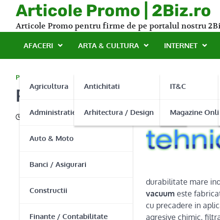
Skip
Articole Promo | 2Biz.ro
to
Articole Promo pentru firme de pe portalul nostru 2Bi
content
AFACERI
ARTA & CULTURA
INTERNET
PROMO
Agricultura
Antichitati
IT&C
Regulator de vacuum de l
Administratie Publica
Arhitectura / Design
Magazine Onli
23/06/2015
Auto & Moto
Banci / Asigurari
durabilitate mare ind
Constructii
vacuum
este fabricat
cu precadere in aplica
Finante / Contabilitate
agresive chimic, filt