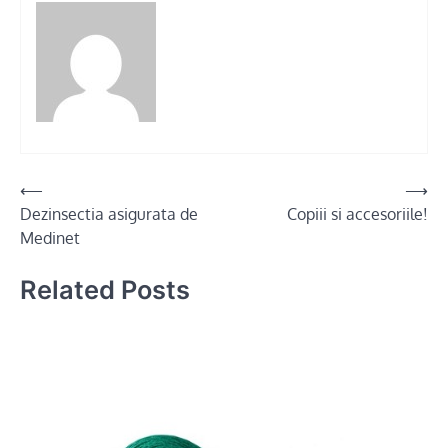
Post
⟵
⟶
Dezinsectia asigurata de
Copiii si accesoriile!
navigation
Medinet
Related Posts