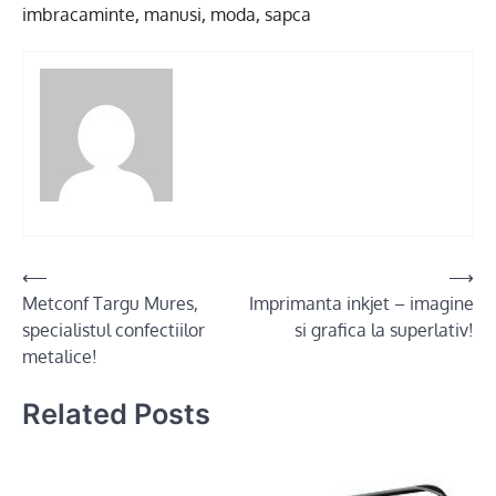
imbracaminte
,
manusi
,
moda
,
sapca
Post
⟵
⟶
Metconf Targu Mures,
Imprimanta inkjet – imagine
navigation
specialistul confectiilor
si grafica la superlativ!
metalice!
Related Posts