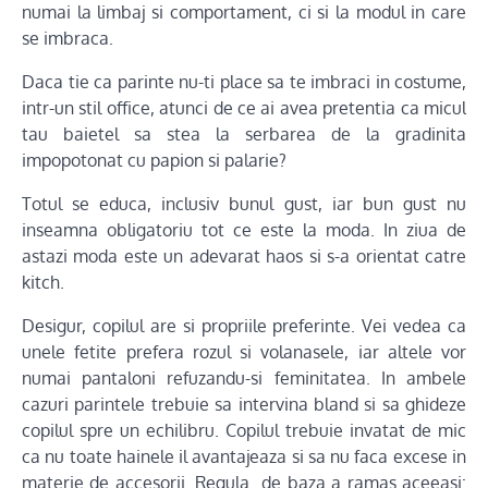
numai la limbaj si comportament, ci si la modul in care
se imbraca.
Daca tie ca parinte nu-ti place sa te imbraci in costume,
intr-un stil office, atunci de ce ai avea pretentia ca micul
tau baietel sa stea la serbarea de la gradinita
impopotonat cu papion si palarie?
Totul se educa, inclusiv bunul gust, iar bun gust nu
inseamna obligatoriu tot ce este la moda. In ziua de
astazi moda este un adevarat haos si s-a orientat catre
kitch.
Desigur, copilul are si propriile preferinte. Vei vedea ca
unele fetite prefera rozul si volanasele, iar altele vor
numai pantaloni refuzandu-si feminitatea. In ambele
cazuri parintele trebuie sa intervina bland si sa ghideze
copilul spre un echilibru. Copilul trebuie invatat de mic
ca nu toate hainele il avantajeaza si sa nu faca excese in
materie de accesorii. Regula de baza a ramas aceeasi: