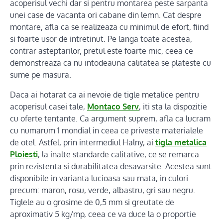
acoperisul vechi dar si pentru montarea peste sarpanta
unei case de vacanta ori cabane din lemn. Cat despre
montare, afla ca se realizeaza cu minimul de efort, fiind
si foarte usor de intretinut. Pe langa toate acestea,
contrar asteptarilor, pretul este foarte mic, ceea ce
demonstreaza ca nu intodeauna calitatea se plateste cu
sume pe masura.
Daca ai hotarat ca ai nevoie de tigle metalice pentru
acoperisul casei tale,
Montaco Serv
, iti sta la dispozitie
cu oferte tentante. Ca argument suprem, afla ca lucram
cu numarum 1 mondial in ceea ce priveste materialele
de otel. Astfel, prin intermediul Halny, ai
tigla metalica
Ploiesti
, la inalte standarde calitative, ce se remarca
prin rezistenta si durabilitatea desavarsite. Acestea sunt
disponibile in varianta lucioasa sau mata, in culori
precum: maron, rosu, verde, albastru, gri sau negru.
Tiglele au o grosime de 0,5 mm si greutate de
aproximativ 5 kg/mp, ceea ce va duce la o proportie