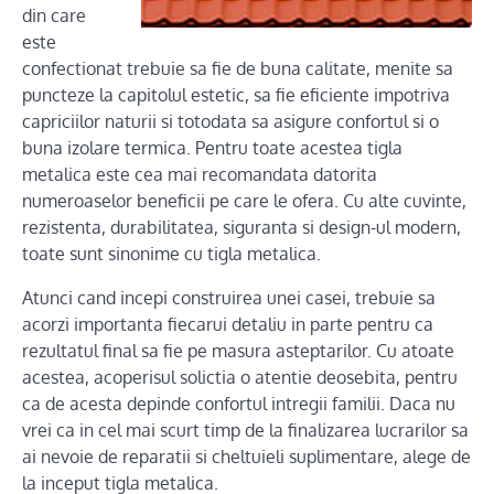
din care
este
confectionat trebuie sa fie de buna calitate, menite sa
puncteze la capitolul estetic, sa fie eficiente impotriva
capriciilor naturii si totodata sa asigure confortul si o
buna izolare termica. Pentru toate acestea tigla
metalica este cea mai recomandata datorita
numeroaselor beneficii pe care le ofera. Cu alte cuvinte,
rezistenta, durabilitatea, siguranta si design-ul modern,
toate sunt sinonime cu tigla metalica.
Atunci cand incepi construirea unei casei, trebuie sa
acorzi importanta fiecarui detaliu in parte pentru ca
rezultatul final sa fie pe masura asteptarilor. Cu atoate
acestea, acoperisul solictia o atentie deosebita, pentru
ca de acesta depinde confortul intregii familii. Daca nu
vrei ca in cel mai scurt timp de la finalizarea lucrarilor sa
ai nevoie de reparatii si cheltuieli suplimentare, alege de
la inceput tigla metalica.