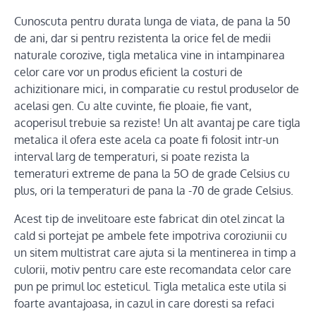
Cunoscuta pentru durata lunga de viata, de pana la 50
de ani, dar si pentru rezistenta la orice fel de medii
naturale corozive, tigla metalica vine in intampinarea
celor care vor un produs eficient la costuri de
achizitionare mici, in comparatie cu restul produselor de
acelasi gen. Cu alte cuvinte, fie ploaie, fie vant,
acoperisul trebuie sa reziste! Un alt avantaj pe care tigla
metalica il ofera este acela ca poate fi folosit intr-un
interval larg de temperaturi, si poate rezista la
temeraturi extreme de pana la 5O de grade Celsius cu
plus, ori la temperaturi de pana la -70 de grade Celsius.
Acest tip de invelitoare este fabricat din otel zincat la
cald si portejat pe ambele fete impotriva coroziunii cu
un sitem multistrat care ajuta si la mentinerea in timp a
culorii, motiv pentru care este recomandata celor care
pun pe primul loc esteticul. Tigla metalica este utila si
foarte avantajoasa, in cazul in care doresti sa refaci