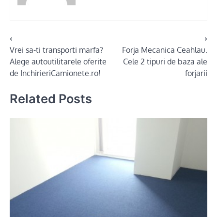
Post
⟵
⟶
Vrei sa-ti transporti marfa?
Forja Mecanica Ceahlau.
navigation
Alege autoutilitarele oferite
Cele 2 tipuri de baza ale
de InchirieriCamionete.ro!
forjarii
Related Posts