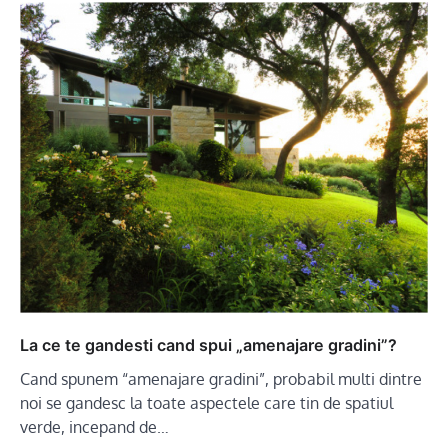
La ce te gandesti cand spui „amenajare gradini”?
Cand spunem “amenajare gradini”, probabil multi dintre
noi se gandesc la toate aspectele care tin de spatiul
verde, incepand de…