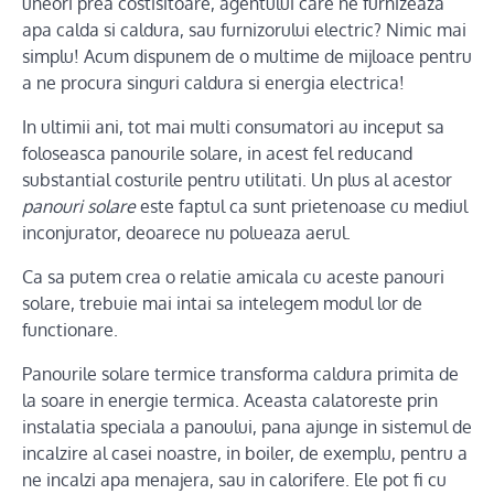
uneori prea costisitoare, agentului care ne furnizeaza
apa calda si caldura, sau furnizorului electric? Nimic mai
simplu! Acum dispunem de o multime de mijloace pentru
a ne procura singuri caldura si energia electrica!
In ultimii ani, tot mai multi consumatori au inceput sa
foloseasca panourile solare, in acest fel reducand
substantial costurile pentru utilitati. Un plus al acestor
panouri solare
este faptul ca sunt prietenoase cu mediul
inconjurator, deoarece nu polueaza aerul.
Ca sa putem crea o relatie amicala cu aceste panouri
solare, trebuie mai intai sa intelegem modul lor de
functionare.
Panourile solare termice transforma caldura primita de
la soare in energie termica. Aceasta calatoreste prin
instalatia speciala a panoului, pana ajunge in sistemul de
incalzire al casei noastre, in boiler, de exemplu, pentru a
ne incalzi apa menajera, sau in calorifere. Ele pot fi cu