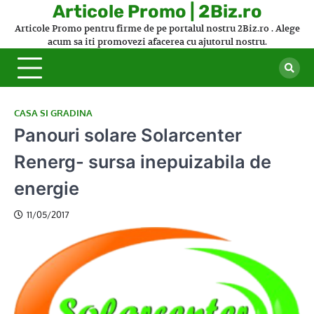
Skip
Articole Promo | 2Biz.ro
to
Articole Promo pentru firme de pe portalul nostru 2Biz.ro . Alege
content
acum sa iti promovezi afacerea cu ajutorul nostru.
CASA SI GRADINA
Panouri solare Solarcenter
Renerg- sursa inepuizabila de
energie
11/05/2017