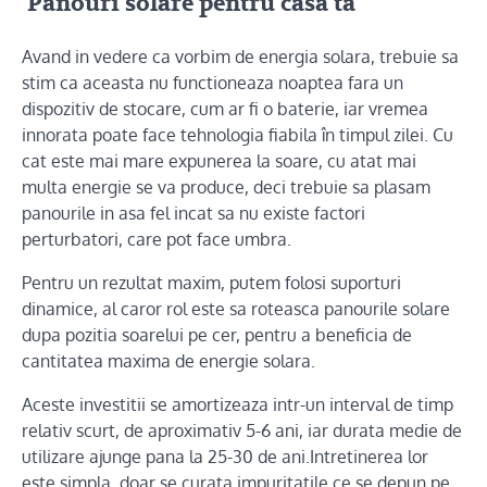
Panouri solare pentru casa ta
Avand in vedere ca vorbim de energia solara, trebuie sa
stim ca aceasta nu functioneaza noaptea fara un
dispozitiv de stocare, cum ar fi o baterie, iar vremea
innorata poate face tehnologia fiabila în timpul zilei. Cu
cat este mai mare expunerea la soare, cu atat mai
multa energie se va produce, deci trebuie sa plasam
panourile in asa fel incat sa nu existe factori
perturbatori, care pot face umbra.
Pentru un rezultat maxim, putem folosi suporturi
dinamice, al caror rol este sa roteasca panourile solare
dupa pozitia soarelui pe cer, pentru a beneficia de
cantitatea maxima de energie solara.
Aceste investitii se amortizeaza intr-un interval de timp
relativ scurt, de aproximativ 5-6 ani, iar durata medie de
utilizare ajunge pana la 25-30 de ani.Intretinerea lor
este simpla, doar se curata impuritatile ce se depun pe