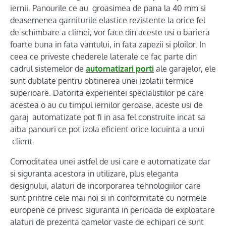
iernii. Panourile ce au groasimea de pana la 40 mm si
deasemenea garniturile elastice rezistente la orice fel
de schimbare a climei, vor face din aceste usi o bariera
foarte buna in fata vantului, in fata zapezii si ploilor. In
ceea ce priveste chederele laterale ce fac parte din
cadrul sistemelor de
automatizari porti
ale garajelor, ele
sunt dublate pentru obtinerea unei izolatii termice
superioare. Datorita experientei specialistilor pe care
acestea o au cu timpul iernilor geroase, aceste usi de
garaj automatizate pot fi in asa fel construite incat sa
aiba panouri ce pot izola eficient orice locuinta a unui
client.
Comoditatea unei astfel de usi care e automatizate dar
si siguranta acestora in utilizare, plus eleganta
designului, alaturi de incorporarea tehnologiilor care
sunt printre cele mai noi si in conformitate cu normele
europene ce privesc siguranta in perioada de exploatare
alaturi de prezenta gamelor vaste de echipari ce sunt