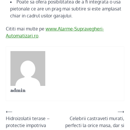
Poate sa ofera posibilitatea de a fi integrata o usa
pietonale ce are un prag mai subtire si este amplasat
chiar in cadrul usilor garajului.
Cititi mai multe pe
www.Alarme-Supravegheri-
Automatizari.ro
.
admin
Post
⟵
⟶
Hidroizolatii terase –
Celebrii castraveti murati,
navigation
protectie impotriva
perfecti la orice masa, dar si