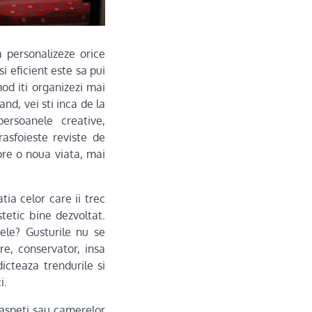
a personalizeze orice
si eficient este sa pui
od iti organizezi mai
nd, vei sti inca de la
ersoanele creative,
asfoieste reviste de
spre o noua viata, mai
tia celor care ii trec
tetic bine dezvoltat.
mele? Gusturile nu se
are, conservator, insa
icteaza trendurile si
i.
oaspeti sau camerelor