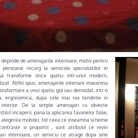
 depinde de amenajarile interioare, motiv pentru
persoane recurg la serviciile specialistilor in
sa transforme orice spatiu intr-unul modern,
lizat. Altfel spus, amenajarile interiare inseamna
ransformare a unui spatiu gol sau demodat, intr-o
la, ergonomica, dupa cele mai noi tendinte in
interior. De la simple amenajari cu obiecte
stilul incaperii, pana la aplicarea tavanelor false,
si alegerea mobilei, tot ceea ce inseamna scheme
 contraste si proportii , sunt atributii ce revin
ari interioare, un serviciu ce atrage dupa sine