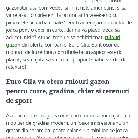
obicei din tunsul
gazonului, asa cum vedeti si in filmele americane, si sa
va relaxati cu prietenii la un gratar in week-end cu
picioarele pe iarba moale? Doriti amenajarea unui loc de
joaca pentru copii in curte, dar nu va place ideea sa
aduceti nisip? Atunci trebuie sa achizitionati
rulouri
gazon
din oferta companiei Euro Glia. Sunt usor de
montat, de intretinut, contribuie la un aspect estetic
placut, si va ajuta sa va creati propriul spatiu verde, de
relaxare!
Euro Glia va ofera rulouri gazon
pentru curte, gradina, chiar si terenuri
de sport
Aveti in minte imaginea unei curti frumos amenajata, cu
mobilier de gradina modern, un foisor impresionant, un
gratar din caramida, poate chiar si un mini-loc de joaca
pentru copii? Atunci trebuie sa apelati la serviciile celor