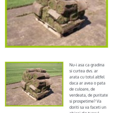
Nu-i asa ca gradina
si curtea dvs. ar
arata cu totul altfel
daca ar avea o pata
de culoare, de
verdeata, de puritate
si prospetime? Va
doriti sa va faceti un