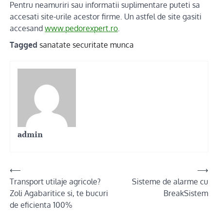
Pentru neamuriri sau informatii suplimentare puteti sa
accesati site-urile acestor firme. Un astfel de site gasiti
accesand
www.pedorexpert.ro
.
Tagged
sanatate securitate munca
admin
Post
⟵
⟶
Transport utilaje agricole?
Sisteme de alarme cu
navigation
Zoli Agabaritice si, te bucuri
BreakSistem
de eficienta 100%