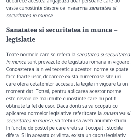
deoarece acestea angajeaza doar persoane care au
vaste cunostinte despre ce inseamna
sanatatea si
securitatea in munca
.
Sanatatea si securitatea in munca
–
legislatie
Toate normele care se refera la
sanatatea si securitatea
in munca
sunt prevazute de legislatia romana in vigoare.
Conoasterea la nivel teoretic a acestori norme se poate
face foarte usor, deoarece exista numeroase site-uri
care ofera cetatenilor accesaul la legile in vigoare la un
moment dat. Totusi, pentru aplicarea acestor norme
este nevoie de mai multe cunostinte care nu pot fi
obtinute la fel de usor. Daca doriti sa va ocupati cu
aplicarea normelor legislative referitoare la
sanatatea si
securitatea in munca
, va trebui sa aveti anumite studii.
In functie de postul pe care vreti sa il ocupati, studiile
difera. Si in aceasta priviinta, exista un cadru legislativ.