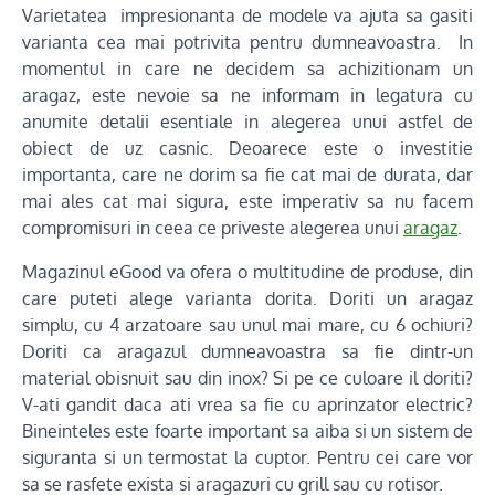
Varietatea impresionanta de modele va ajuta sa gasiti
varianta cea mai potrivita pentru dumneavoastra. In
momentul in care ne decidem sa achizitionam un
aragaz, este nevoie sa ne informam in legatura cu
anumite detalii esentiale in alegerea unui astfel de
obiect de uz casnic. Deoarece este o investitie
importanta, care ne dorim sa fie cat mai de durata, dar
mai ales cat mai sigura, este imperativ sa nu facem
compromisuri in ceea ce priveste alegerea unui
aragaz
.
Magazinul eGood va ofera o multitudine de produse, din
care puteti alege varianta dorita. Doriti un aragaz
simplu, cu 4 arzatoare sau unul mai mare, cu 6 ochiuri?
Doriti ca aragazul dumneavoastra sa fie dintr-un
material obisnuit sau din inox? Si pe ce culoare il doriti?
V-ati gandit daca ati vrea sa fie cu aprinzator electric?
Bineinteles este foarte important sa aiba si un sistem de
siguranta si un termostat la cuptor. Pentru cei care vor
sa se rasfete exista si aragazuri cu grill sau cu rotisor.