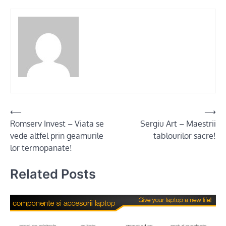
Post
⟵
⟶
Romserv Invest – Viata se
Sergiu Art – Maestrii
navigation
vede altfel prin geamurile
tablourilor sacre!
lor termopanate!
Related Posts