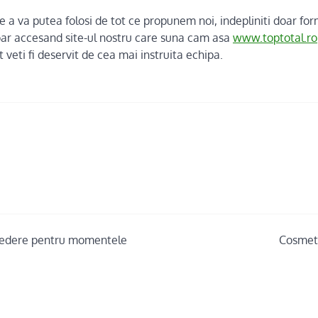
e a va putea folosi de tot ce propunem noi, indepliniti doar fo
doar accesand site-ul nostru care suna cam asa
www.toptotal.ro
 veti fi deservit de cea mai instruita echipa.
credere pentru momentele
Cosmeti