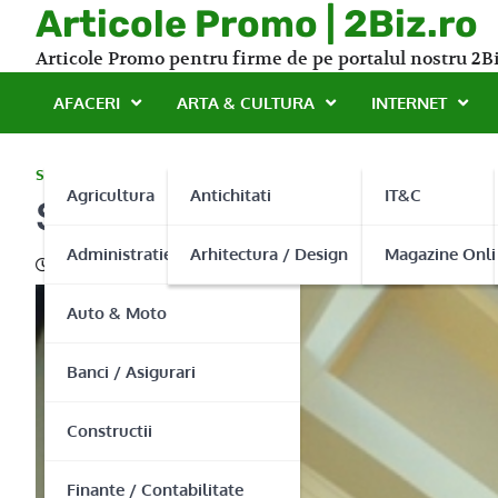
Skip
Articole Promo | 2Biz.ro
to
Articole Promo pentru firme de pe portalul nostru 2Bi
content
AFACERI
ARTA & CULTURA
INTERNET
SERVICII
Agricultura
Antichitati
IT&C
Service ascensoare de cal
Administratie Publica
Arhitectura / Design
Magazine Onli
24/02/2016
Auto & Moto
Banci / Asigurari
Constructii
Finante / Contabilitate