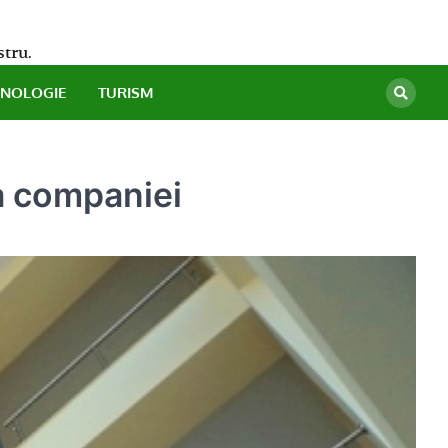
stru.
HNOLOGIE
TURISM
 a companiei