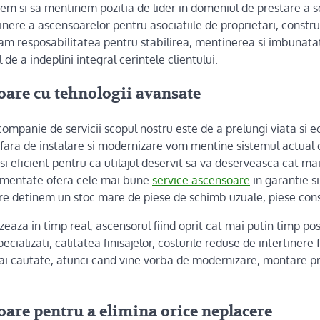
em si sa mentinem pozitia de lider in domeniul de prestare a se
nere a ascensoarelor pentru asociatiile de proprietari, construct
am resposabilitatea pentru stabilirea, mentinerea si imbunatat
l de a indeplini integral cerintele clientului.
oare cu tehnologii avansate
mpanie de servicii scopul nostru este de a prelungi viata si 
afara de instalare si modernizare vom mentine sistemul actual 
 si eficient pentru ca utilajul deservit sa va deserveasca cat ma
rimentate ofera cele mai bune
service ascensoare
in garantie si
are detinem un stoc mare de piese de schimb uzuale, piese con
izeaza in timp real, ascensorul fiind oprit cat mai putin timp pos
ecializati, calitatea finisajelor, costurile reduse de intertinere
mai cautate, atunci cand vine vorba de modernizare, montare pr
oare pentru a elimina orice neplacere