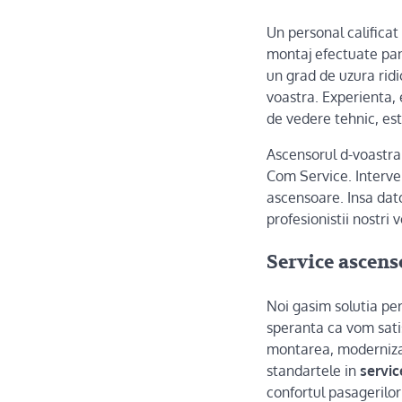
Un personal califica
montaj efectuate pan
un grad de uzura rid
voastra. Experienta, 
de vedere tehnic, es
Ascensorul d-voastra 
Com Service. Interven
ascensoare. Insa dato
profesionistii nostri
Service ascens
Noi gasim solutia per
speranta ca vom sati
montarea, modernizar
standartele in
servi
confortul pasagerilor