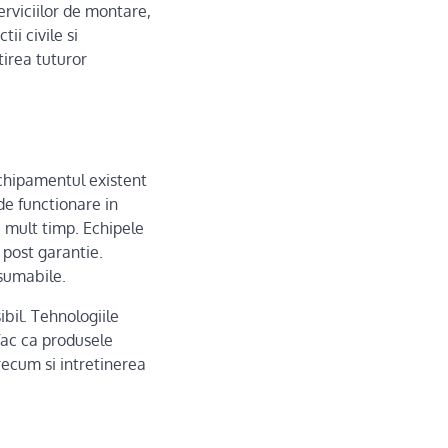
rviciilor de montare,
ii civile si
irea tuturor
echipamentul existent
de functionare in
i mult timp. Echipele
 post garantie.
sumabile.
ibil. Tehnologiile
 fac ca produsele
ecum si intretinerea