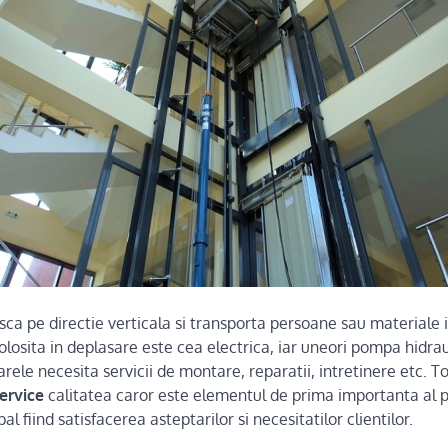
a pe directie verticala si transporta persoane sau materiale i
olosita in deplasare este cea electrica, iar uneori pompa hidraul
rele necesita servicii de montare, reparatii, intretinere etc. 
ervice
calitatea caror este elementul de prima importanta al pol
pal fiind satisfacerea asteptarilor si necesitatilor clientilor.