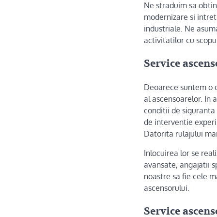
Ne straduim sa obtin
modernizare si intreti
industriale. Ne asum
activitatilor cu scopu
Service ascens
Deoarece suntem o co
al ascensoarelor. In 
conditii de siguranta
de interventie expe
Datorita rulajului m
Inlocuirea lor se real
avansate, angajatii sp
noastre sa fie cele 
ascensorului.
Service ascens