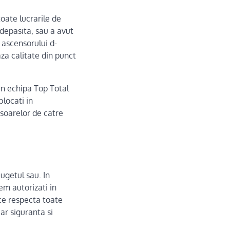
oate lucrarile de
depasita, sau a avut
 ascensorului d-
za calitate din punct
in echipa Top Total
blocati in
nsoarelor de catre
ugetul sau. In
em autorizati in
ce respecta toate
ar siguranta si