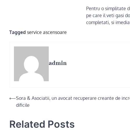
Pentru o simplitate d
pe care il veti gasi 
completati, si imediat
Tagged
service ascensoare
admin
Post
⟵
Sora & Asociatii, un avocat recuperare creante de in
dificile
navigation
Related Posts