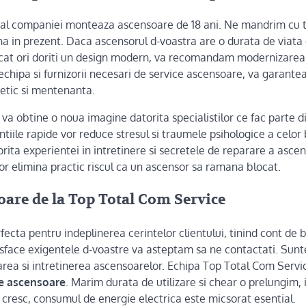
t al companiei monteaza ascensoare de 18 ani. Ne mandrim cu t
a in prezent. Daca ascensorul d-voastra are o durata de viata 
icat ori doriti un design modern, va recomandam modernizarea
echipa si furnizorii necesari de
service ascensoare
, va garantea
tetic si mentenanta.
va obtine o noua imagine datorita specialistilor ce fac parte d
tiile rapide vor reduce stresul si traumele psihologice a celor 
rita experientei in intretinere si secretele de reparare a asce
 vor elimina practic riscul ca un ascensor sa ramana blocat.
oare de la Top Total Com Service
fecta pentru indeplinerea cerintelor clientului, tinind cont de b
sface exigentele d-voastre va asteptam sa ne contactati. Sunt
ea si intretinerea ascensoarelor. Echipa Top Total Com Servi
ce ascensoare
. Marim durata de utilizare si chear o prelungim, i
 cresc, consumul de energie electrica este micsorat esential.