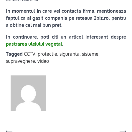
In momentul in care vei contacta firma, mentioneaza
faptul ca ai gasit compania pe reteaua 2biz.ro, pentru
a obtine cel mai bun pret.
In continuare, poti citi un articol interesant despre
pastrarea uleiului vegetal
.
Tagged
CCTV
,
protectie
,
siguranta
,
sisteme
,
supraveghere
,
video
Post
⟵
⟶