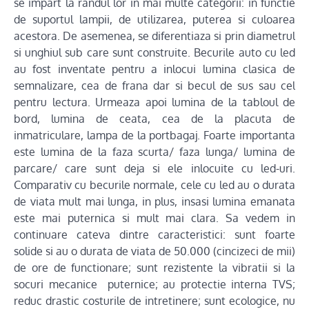
se impart la randul lor in mai multe categorii: in functie
de suportul lampii, de utilizarea, puterea si culoarea
acestora. De asemenea, se diferentiaza si prin diametrul
si unghiul sub care sunt construite. Becurile auto cu led
au fost inventate pentru a inlocui lumina clasica de
semnalizare, cea de frana dar si becul de sus sau cel
pentru lectura. Urmeaza apoi lumina de la tabloul de
bord, lumina de ceata, cea de la placuta de
inmatriculare, lampa de la portbagaj. Foarte importanta
este lumina de la faza scurta/ faza lunga/ lumina de
parcare/ care sunt deja si ele inlocuite cu led-uri.
Comparativ cu becurile normale, cele cu led au o durata
de viata mult mai lunga, in plus, insasi lumina emanata
este mai puternica si mult mai clara. Sa vedem in
continuare cateva dintre caracteristici: sunt foarte
solide si au o durata de viata de 50.000 (cincizeci de mii)
de ore de functionare; sunt rezistente la vibratii si la
socuri mecanice puternice; au protectie interna TVS;
reduc drastic costurile de intretinere; sunt ecologice, nu