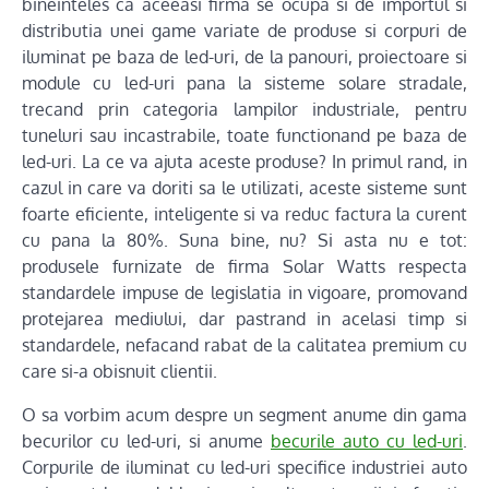
bineinteles ca aceeasi firma se ocupa si de importul si
distributia unei game variate de produse si corpuri de
iluminat pe baza de led-uri, de la panouri, proiectoare si
module cu led-uri pana la sisteme solare stradale,
trecand prin categoria lampilor industriale, pentru
tuneluri sau incastrabile, toate functionand pe baza de
led-uri. La ce va ajuta aceste produse? In primul rand, in
cazul in care va doriti sa le utilizati, aceste sisteme sunt
foarte eficiente, inteligente si va reduc factura la curent
cu pana la 80%. Suna bine, nu? Si asta nu e tot:
produsele furnizate de firma Solar Watts respecta
standardele impuse de legislatia in vigoare, promovand
protejarea mediului, dar pastrand in acelasi timp si
standardele, nefacand rabat de la calitatea premium cu
care si-a obisnuit clientii.
O sa vorbim acum despre un segment anume din gama
becurilor cu led-uri, si anume
becurile auto cu led-uri
.
Corpurile de iluminat cu led-uri specifice industriei auto