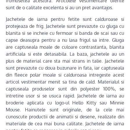
frumusetea acestora. Articolele vestimentare oferite
sunt de o calitate excelenta si au un pret avantajos.
Jachetele de iarna pentru fetite sunt calduroase si
protejeaza de frig. Jachetele sunt prevazute cu gluga cu
blanita si se incheie cu fermoar si banda de scai sau cu
capse deasupra pentru a nu lasa frigul sa intre. Gluga
are captuseala moale de culoare contrastanta, blanita
artificiala si este detasabila. La baza, jachetele au un
plus de material care sta mai strans in talie. Jachetele
sunt prevazute cu doua buzunare in fata, iar captuseala
din fleece polar moale si calduroasa intregeste acest
articol vestimentar menit sa tina de cald. Materialul si
captuseala produselor sunt din polyester 100%, se
intretine usor si se usuca rapid. Jachetele de iarna au
broderie aplicata cu logo-ul Hello Kitty sau Minnie
Mouse. Hainutele sunt originale, de la cele mai
cunoscute productii de animatii si desene, realizate din
materiale de cea mai buna calitate. Jachetele de iarna