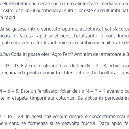
a a elementelor enumerate permite o alimentare imediata cu m
. Astfel echilibrul nutritional al culturilor este cu mult imbuna
za rapid.
Coda se gasesc intr-o varietate optima, astfel incat satisfacere
ta fi facuta rapid si eficient. Fertilizantii iti sunt furni
 poti opta pentru fertilizanti micsti in combinatii echilibrate d
oliari
Coda iti poate oferi Agro Fert? Amintim de urmatoarele 8 
 13 – 13 – 13. Este un fertilizant foliar de tipul N – P – K, lichid
 recomanda pentru pomii fructiferi, citrice, horticultura, caps
i 14 – 6 – 5. Este un fertilizator foliar de tip N – P – K avand 
ste in etapele timpurii ale culturilor. Se aplica in perioada i
ari 4 – 16 – 28. In acest caz vorbim despre o concentratie mai 
ele cand se formeaza si se dezvolta fructul. Daca aplici ferti