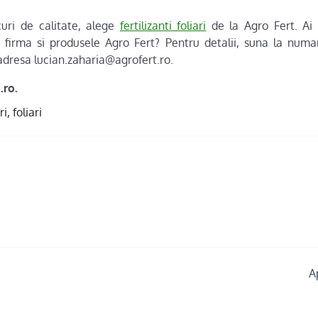
uri de calitate, alege
fertilizanti foliari
de la Agro Fert. Ai 
 firma si produsele Agro Fert? Pentru detalii, suna la numa
adresa lucian.zaharia@agrofert.ro.
.ro.
ri
,
foliari
A