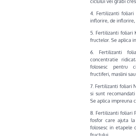
ciclului vei grabi cre
4. Fertilizanti foli
inflorire, de inflorire
5. Fertilizanti folia
fructelor. Se aplica 
6. Fertilizanti fo
concentratie ridica
folosesc pentru ci
fructiferi, maslini sau
7. Fertilizanti foliar
si sunt recomandati 
Se aplica impreuna 
8. Fertilizanti folia
fosfor care ajuta la
folosesc in etapele d
fructului.