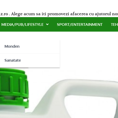
z.ro . Alege acum sa iti promovezi afacerea cu ajutorul no
MEDIA/PUB/LIFESTYLE
SPORT/ENTERTAINMENT
TE
Monden
e la Agro Fert
ne
Sanatate