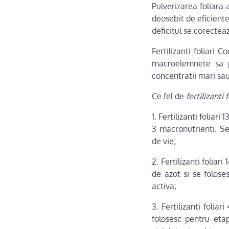
Pulverizarea foliar
deosebit de eficiente
deficitul se corectea
Fertilizanti foliari 
macroelemnete sa poa
concentratii mari sau
Ce fel de
fertilizanti f
1. Fertilizanti foliari
3 macronutrienti. Se
de vie;
2. Fertilizanti foliar
de azot si se folose
activa;
3. Fertilizanti foli
folosesc pentru etap