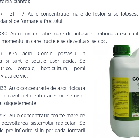
sterea plantei;
ari 7 – 21 – 7. Au o concentratie mare de fosfor si se foloses
, dar si de formare a fructului;
ri K30. Au o concentratie mare de potasiu si imbunatatesc calit
in momentul in care fructele se dezvolta si se coc;
liari K35 acid. Contin postasiu in
ta si sunt o solutie usor acida. Se
trice, cereale, horticultura, pomi
 viata de vie;
i N33. Au o concentratie de azot ridicata
in cazul deficientei acestui element.
cu oligoelemente;
ri P54. Au o concentratie foarte mare de
 dezvoltarea sistemului radicular. Se
e pre-inflorire si in perioada formarii