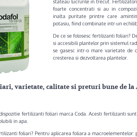
stateau lucrurile in trecut. Fertilizator
foarte concentrati si au in compoz
inalta puritate printre care aminti
potasiu, fiind combinate intr-un echili
De ce se folosesc fertilizanti foliari? 
si accesibili plantelor prin sistemul rad
se gasesc intr-o mare varietate de c
cresterea si dezvoltarea plantelor.
liari, varietate, calitate si preturi bune de la
dispozitie fertilizanti foliari marca Coda. Acesti fertilizanti sun
olubili in apa.
tilizanti foliari? Pentru aplicarea foliara a macroelementelor: p