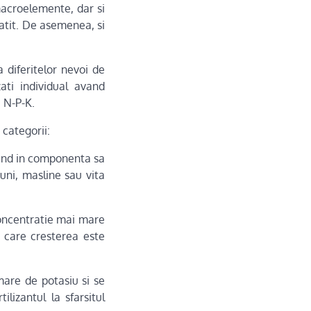
acroelemente, dar si
tatit. De asemenea, si
a diferitelor nevoi de
zati individual avand
e N-P-K.
categorii:
, avand in componenta sa
uni, masline sau vita
o concentratie mai mare
n care cresterea este
mare de potasiu si se
lizantul la sfarsitul