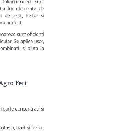
ii foliari moderni sunt
itia lor elemente de
m de azot, fosfor si
bru perfect.
Deoarece sunt eficienti
icular. Se aplica usor,
ombinatii si ajuta la
 Agro Fert
t foarte concentrati si
otasiu, azot si fosfor.