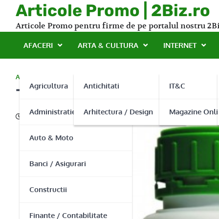
Skip
Articole Promo | 2Biz.ro
to
Articole Promo pentru firme de pe portalul nostru 2Bi
content
AFACERI
ARTA & CULTURA
INTERNET
AGRICULTURA
Agricultura
Antichitati
IT&C
Top 8 fertilizanti foliari d
Administratie Publica
Arhitectura / Design
Magazine Onli
23/04/2015
Auto & Moto
Banci / Asigurari
Constructii
Finante / Contabilitate