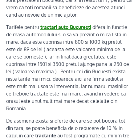
sunt prestate in Bucuresti, dar si in restul tarii , pentru ca
vrem ca toti romanii sa beneficieze de acestea atunci
cand au nevoie de un mic ajutor.
Tarifele pentru
tractari auto Bucuresti
difera in functie
de masa automobilului si o sa va prezint o mica lista in
mare: daca este cuprinsa intre 800 si 1000 kg pretul
este de 89 de lei ( aceasta este valoarea minima de la
care se porneste ), iar in final daca greutatea este
cuprinsa intre 1501 si 3500 pretul ajunge pana la 250 de
lei ( valoarea maxima ) . Pentru cei din Bucuesti exista
niste tarife mai mici, deoarece aici are firma sediul si
este mult mai usoara interventia, iar numarul masinilor
ce trebuie tractate este mai mare, avand in vedere ca
orasul este unul mult mai mare decat celelalte din
Romania.
De asemena exista si oferte de care se pot bucura toti
din tara, se poate beneficia de o reducere de 10 % in
cazul in care
tractarile
au fost programate cu minim trei