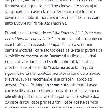
din pacate, iar atunci cand te afli intr-un oras pe care nu
il cunosti este greu sa gasiti pe cineva care sa va ajute
sa ajungeti cu masina la un service auto, dar lucrurile
devin mai simple atunci cand intervin cei de la
Tractari
auto Bucuresti
( firma
AloTractari
).
Probabil va intrebati de ce
“ AloTractari ? ”, “ Cu ce sunt
ei mai buni fata de ceilalti ? ”,
ei bine va putem spune cu
exactitate ca in aceasta companie lucreaza numai
oameni motivati, care fac tot ceea ce le sta in putinta ca
serviciile de
tractari auto Bucuresti
sa fie de cea mai
buna calitate, iar clientul sa fie multumit la final. Un
client ce a avut parte de
Tractarea auto
la timp, cu
siguranta o sa mai apeleze aici atunci cand este nevoie
si eventual o sa recomande si la prietenii apropiati
aceasta firma. Pe langa
tractari auto
, aici puteti avea
parte si de asistenta rutiera in cazul in care intampinati
dificultati pe drum, iar acestea pot sa fie rezolvate doar
cu niste sfaturi date prin telefon. Toate aceste servicii