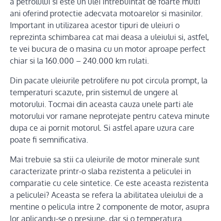
a petrolului si este un ulei intrebuintat de foarte multi
ani oferind protectie adecvata motoarelor si masinilor.
Important in utilizarea acestor tipuri de uleiuri o
reprezinta schimbarea cat mai deasa a uleiului si, astfel,
te vei bucura de o masina cu un motor aproape perfect
chiar si la 160.000 – 240.000 km rulati.
Din pacate uleiurile petrolifere nu pot circula prompt, la
temperaturi scazute, prin sistemul de ungere al
motorului. Tocmai din aceasta cauza unele parti ale
motorului vor ramane neprotejate pentru cateva minute
dupa ce ai pornit motorul. Si astfel apare uzura care
poate fi semnificativa.
Mai trebuie sa stii ca uleiurile de motor minerale sunt
caracterizate printr-o slaba rezistenta a peliculei in
comparatie cu cele sintetice. Ce este aceasta rezistenta
a peliculei? Aceasta se refera la abilitatea uleiului de a
mentine o pelicula intre 2 componente de motor, asupra
lor aplicandu-se o presiune, dar si o temperatura