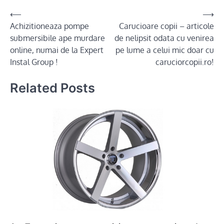
Post
⟵
⟶
Achizitioneaza pompe
Carucioare copii – articole
navigation
submersibile ape murdare
de nelipsit odata cu venirea
online, numai de la Expert
pe lume a celui mic doar cu
Instal Group !
caruciorcopii.ro!
Related Posts