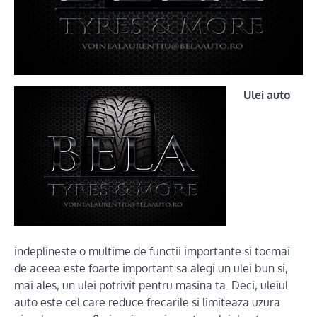
Ulei auto
indeplineste o multime de functii importante si tocmai
de aceea este foarte important sa alegi un ulei bun si,
mai ales, un ulei potrivit pentru masina ta. Deci, uleiul
auto este cel care reduce frecarile si limiteaza uzura