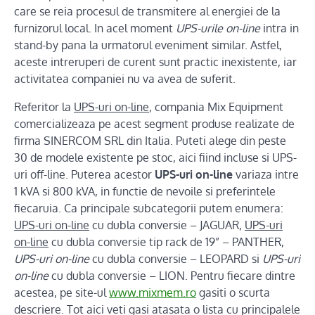
care se reia procesul de transmitere al energiei de la
furnizorul local. In acel moment
UPS-urile on-line
intra in
stand-by pana la urmatorul eveniment similar. Astfel,
aceste intreruperi de curent sunt practic inexistente, iar
activitatea companiei nu va avea de suferit.
Referitor la
UPS-uri on-line
, compania Mix Equipment
comercializeaza pe acest segment produse realizate de
firma SINERCOM SRL din Italia. Puteti alege din peste
30 de modele existente pe stoc, aici fiind incluse si UPS-
uri off-line. Puterea acestor
UPS-uri on-line
variaza intre
1 kVA si 800 kVA, in functie de nevoile si preferintele
fiecaruia. Ca principale subcategorii putem enumera:
UPS-uri on-line
cu dubla conversie – JAGUAR,
UPS-uri
on-line
cu dubla conversie tip rack de 19” – PANTHER,
UPS-uri on-line
cu dubla conversie – LEOPARD si
UPS-uri
on-line
cu dubla conversie – LION. Pentru fiecare dintre
acestea, pe site-ul
www.mixmem.ro
gasiti o scurta
descriere. Tot aici veti gasi atasata o lista cu principalele