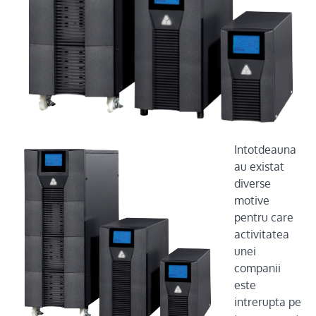
Intotdeauna
au existat
diverse
motive
pentru care
activitatea
unei
companii
este
intrerupta pe