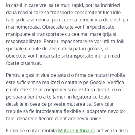
In cazul in care vrei sa te muti rapid, poti sa inchiriezi
doua masini care sa transporte concomitent lucrurile
tale și de asemenea, poti cere sa beneficiezi de o echipa
mai numeroasa. Obiectele tale vor fi impachetate,
manipulate si transportate cu cea mai mare grija si
responsabilitate. Pentru impachetare se vor utiliza folii
speciale cu bule de aer, cutii si paturi groase, iar
obiectele vor fi incarcate si transportate intr-un mod
foarte organizat.
Pentru a gasi in ziua de astazi o firma de mutari mobila
este suficient sa realizezi o cautare pe Google. Verifica
cu atentie site-ul companiei si nu ezita sa discuti cu o
persoana pentru a te lamuri in legatura cu toate
detaliile in ceea ce priveste mutarea ta. Serviciile
trebuie sa fie intotdeauna flexibile si adaptate nevoilor
tale, deoarece fiecare client are nevoi unice.
FIrma de mutari mobila
Mutare-Ieftina.ro
activeaza de 5