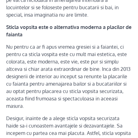
pe val ca niciodata in amenajarea interioara a
locuintelor si se foloseste pentru bucatarii si bai, in
special, insa imaginatia nu are limite.
Sticla vopsita este o alternativa moderna a placilor de
faianta
Nu pentru ca ar fi apus vremea gresiei si a faiantei, ci
pentru ca sticla vospita este cu mult mai estetica, este
colorata, este moderna, este vie, este pur si simplu
altceva si chiar arata extraordinar de bine. Inca din 2013
designerii de interior au inceput sa renunte la placarile
cu faianta pentru amenajarea bailor si a bucatariilor si
au optat pentru placarea cu sticla vopsita securizata,
aceasta fiind frumoasa si spectaculoasa in aceeasi
masura.
Desigur, inainte de a alege sticla vopsita securizata
haide sa-i cunoastem avantajele si dezavantajele. Sa
incepem cu partea cea mai placuta. Astfel, sticla vopsita