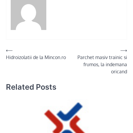
Post
⟵
⟶
Hidroizolatii de la Mincon.ro
Parchet masiv trainic si
navigation
frumos, la indemana
oricand
Related Posts