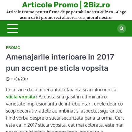
Skip
Articole Promo | 2Biz.ro
to
Articole Promo pentru firme de pe portalul nostru 2Biz.ro . Alege
content
acum sa iti promovezi afacerea cu ajutorul nostru.
PROMO
Amenajarile interioare in 2017
pun accent pe sticla vopsita
11/01/2017
Ce ai zice daca ai renunta la faianta si ai inlocui-o cu
sticla vopsita
? Aceasta si-a gasit in ultimii ani o
varietate impresionanta de intrebuintari, unele doar cu
scop decorativ, altele au imbinat si aspectul sigurantei,
fiind vorba despre o sticla securizata pana la urma. Cert
este ca in 2017 sticla vopsita, cat mai colorata, este mai