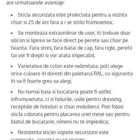
are urmatoarele avantaje:
Sticla securizata este proiectata pentru a rezista
chiar si 25 de ani fara a i se stirbi frumusetea;
Se monteaza extraordinar de usor, iti trebuie doar
silicon si lipirea se face direct pe perete sau chiar pe
faianta. Fara stres, fara batai de cap, fara rigle, peretii
tai vor fi drepti si vor arata impecabil;
Varietatea de culori este nelimitata, poti alege
orice culoare iti doresti din paletarul RAL, cu siguranta
iti va fi foarte greu sa alegi;
Nu numai baia si bucataria poate fi astfel
infrumusetata, ci si holurile, usile pentru dressing,
receptiile de hoteluri si chiar mobilierul. Poti folosi
sticla colorata pentru placarea unei mese sau pentru
blatul de bucatarie, nimeni nu te impiedica;
Rezistenta sticlei vopsite securizate este
cunoscuta, aceasta nu se sparge;