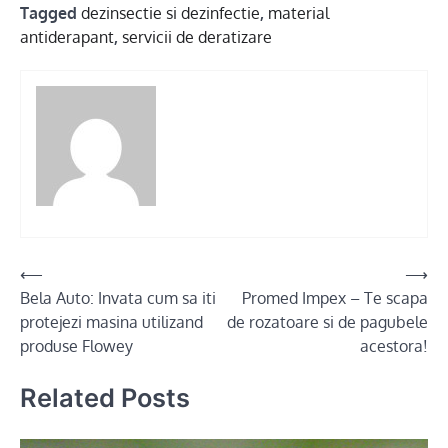
Tagged
dezinsectie si dezinfectie
,
material
antiderapant
,
servicii de deratizare
Post
⟵
⟶
Bela Auto: Invata cum sa iti
Promed Impex – Te scapa
navigation
protejezi masina utilizand
de rozatoare si de pagubele
produse Flowey
acestora!
Related Posts