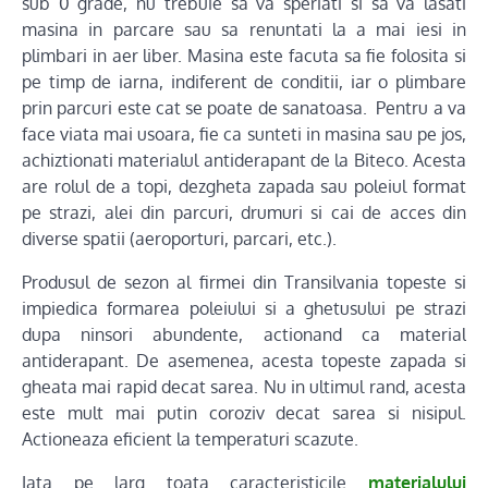
sub 0 grade, nu trebuie sa va speriati si sa va lasati
masina in parcare sau sa renuntati la a mai iesi in
plimbari in aer liber. Masina este facuta sa fie folosita si
pe timp de iarna, indiferent de conditii, iar o plimbare
prin parcuri este cat se poate de sanatoasa. Pentru a va
face viata mai usoara, fie ca sunteti in masina sau pe jos,
achiztionati materialul antiderapant de la Biteco. Acesta
are rolul de a topi, dezgheta zapada sau poleiul format
pe strazi, alei din parcuri, drumuri si cai de acces din
diverse spatii (aeroporturi, parcari, etc.).
Produsul de sezon al firmei din Transilvania topeste si
impiedica formarea poleiului si a ghetusului pe strazi
dupa ninsori abundente, actionand ca material
antiderapant. De asemenea, acesta topeste zapada si
gheata mai rapid decat sarea. Nu in ultimul rand, acesta
este mult mai putin coroziv decat sarea si nisipul.
Actioneaza eficient la temperaturi scazute.
Iata pe larg toata caracteristicile
materialului