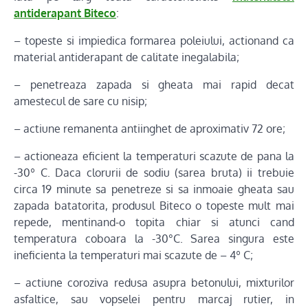
antiderapant Biteco
:
– topeste si impiedica formarea poleiului, actionand ca
material antiderapant de calitate inegalabila;
– penetreaza zapada si gheata mai rapid decat
amestecul de sare cu nisip;
– actiune remanenta antiinghet de aproximativ 72 ore;
– actioneaza eficient la temperaturi scazute de pana la
-30º C. Daca clorurii de sodiu (sarea bruta) ii trebuie
circa 19 minute sa penetreze si sa inmoaie gheata sau
zapada batatorita, produsul Biteco o topeste mult mai
repede, mentinand-o topita chiar si atunci cand
temperatura coboara la -30°C. Sarea singura este
ineficienta la temperaturi mai scazute de – 4º C;
– actiune coroziva redusa asupra betonului, mixturilor
asfaltice, sau vopselei pentru marcaj rutier, in