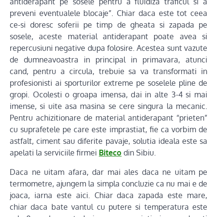
antiderapant pe sosele pentru a fluidiza traficul si a
preveni eventualele blocaje”. Chiar daca este tot ceea
ce-si doresc soferii pe timp de gheata si zapada pe
sosele, aceste material antiderapant poate avea si
repercusiuni negative dupa folosire. Acestea sunt vazute
de dumneavoastra in principal in primavara, atunci
cand, pentru a circula, trebuie sa va transformati in
profesionisti ai sporturilor extreme pe soselele pline de
gropi. Ocolesti o groapa imensa, dai in alte 3-4 si mai
imense, si uite asa masina se cere singura la mecanic.
Pentru achizitionare de material antiderapant “prieten”
cu suprafetele pe care este imprastiat, fie ca vorbim de
astfalt, ciment sau diferite pavaje, solutia ideala este sa
apelati la serviciile firmei
Biteco
din Sibiu.
Daca ne uitam afara, dar mai ales daca ne uitam pe
termometre, ajungem la simpla concluzie ca nu mai e de
joaca, iarna este aici. Chiar daca zapada este mare,
chiar daca bate vantul cu putere si temperatura este