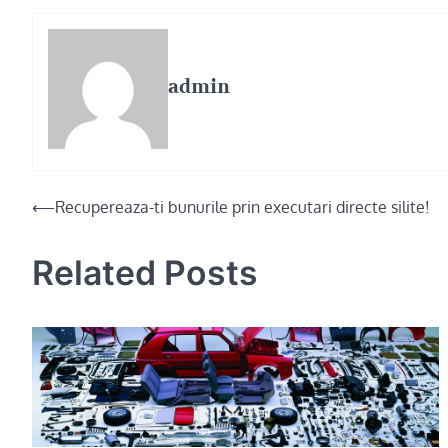
admin
Post
⟵
Recupereaza-ti bunurile prin executari directe silite!
navigation
Related Posts