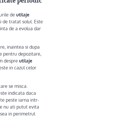
ficate periodic
urile de
utilaje
 de tratat solul. Este
inta de a evolua dar
re, inaintea si dupa
te pentru depozitare,
im despre
utilaje
ste in cazul celor
care se misca.
este indicata daca
te peste iarna intr-
 nu ati putut evita
psea in perimetrul