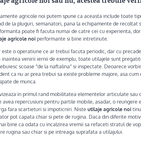
laje agricole noi sau nu, acestea trebuie veri
pamente agricole noi putem spune ca aceasta include toate tip
nd de la pluguri, semanatori, pana la echipamente de recoltat si
rformanta poate fi facuta numai de catre cei cu experienta, dor
laje agricole noi
performante si bine intretinute.
or este o operatiune ce ar trebui facuta periodic, dar cu precade
 inaintea venirii iernii de exemplu, toate utilajele sunt pregati
ebuiesc scoase “de la naftalina” si inspectate. Deoarece vorb
dent ca nu ar prea trebui sa existe probleme majore, asa cum e
n spate de munca.
or vizeaza in primul rand mobilitatea elementelor articulate sau 
 avea repercusiuni pentru partile mobile, asadar, o reungere 
ga fara scartieturi si impoticniri. Niste
utilaje agricole noi
tinu
or pot capata chiar si pete de rugina. Daca din diferite motive
mai bine ca odata cu incalzirea vremii sa refaceti stratul de vo
re rugina sau chiar si pe intreaga suprafata a utilajului.