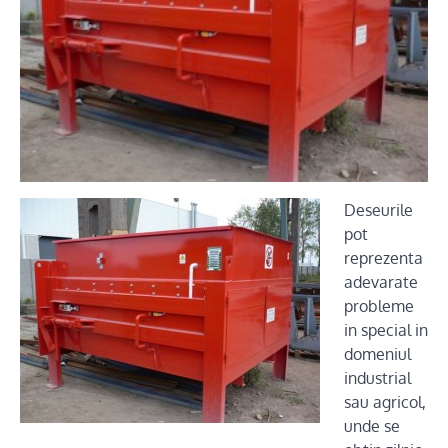
Deseurile
pot
reprezenta
adevarate
probleme
in special in
domeniul
industrial
sau agricol,
unde se