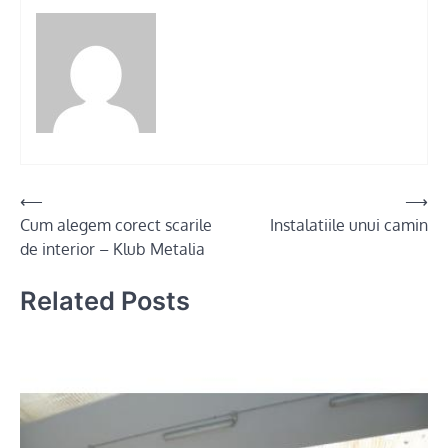
Post
⟵
⟶
Cum alegem corect scarile
Instalatiile unui camin
navigation
de interior – Klub Metalia
Related Posts