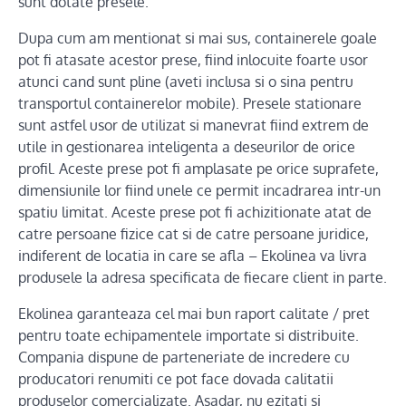
sunt dotate presele.
Dupa cum am mentionat si mai sus, containerele goale
pot fi atasate acestor prese, fiind inlocuite foarte usor
atunci cand sunt pline (aveti inclusa si o sina pentru
transportul containerelor mobile). Presele stationare
sunt astfel usor de utilizat si manevrat fiind extrem de
utile in gestionarea inteligenta a deseurilor de orice
profil. Aceste prese pot fi amplasate pe orice suprafete,
dimensiunile lor fiind unele ce permit incadrarea intr-un
spatiu limitat. Aceste prese pot fi achizitionate atat de
catre persoane fizice cat si de catre persoane juridice,
indiferent de locatia in care se afla – Ekolinea va livra
produsele la adresa specificata de fiecare client in parte.
Ekolinea garanteaza cel mai bun raport calitate / pret
pentru toate echipamentele importate si distribuite.
Compania dispune de parteneriate de incredere cu
producatori renumiti ce pot face dovada calitatii
produselor comercializate. Asadar, nu ezitati si