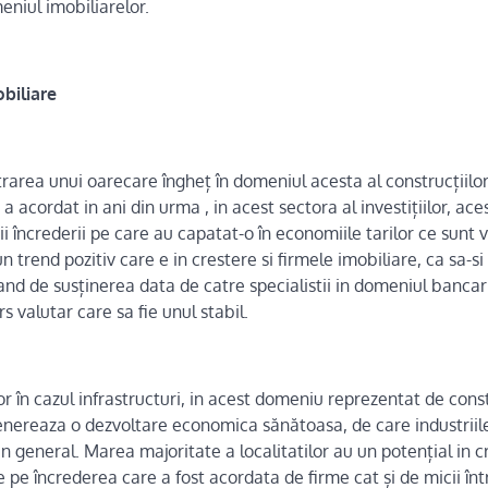
eniul imobiliarelor.
obiliare
rarea unui oarecare îngheț în domeniul acesta al construcțiilor,
 acordat in ani din urma , in acest sectora al investițiilor, ace
i încrederii pe care au capatat-o în economiile tarilor ce sunt 
n trend pozitiv care e in crestere si firmele imobiliare, ca sa-s
and de susținerea data de catre specialistii in domeniul bancar 
s valutar care sa fie unul stabil.
lor în cazul infrastructuri, in acest domeniu reprezentat de cons
enereaza o dezvoltare economica sănătoasa, de care industriile
 general. Marea majoritate a localitatilor au un potențial in 
pe încrederea care a fost acordata de firme cat și de micii înt