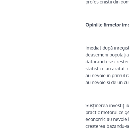
profesionistii din dom
Opiniile firmelor im
Imediat după inregist
deasemeni populația a
datorandu-se creșteri
statistice au aratat u
au nevoie in primul r
au nevoie si de un cur
Susținerea investiții
practic motorul ce g
economic au nevoie in
cresterea bazandu-se 