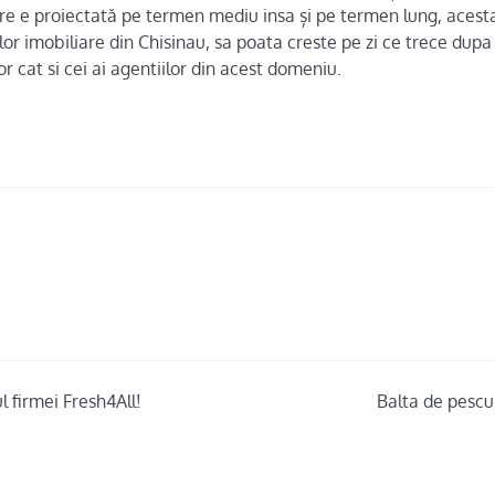
care e proiectată pe termen mediu insa și pe termen lung, aces
celor imobiliare din Chisinau, sa poata creste pe zi ce trece dup
or cat si cei ai agentiilor din acest domeniu.
l firmei Fresh4All!
Balta de pescu