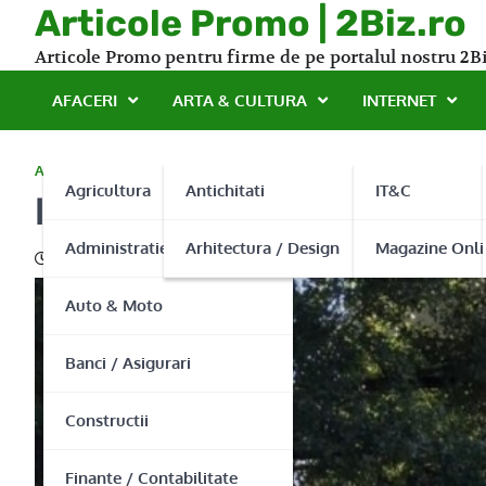
Skip
Articole Promo | 2Biz.ro
to
Articole Promo pentru firme de pe portalul nostru 2Bi
content
AFACERI
ARTA & CULTURA
INTERNET
AFACERI
Agricultura
Antichitati
IT&C
Imobile Chisinau
Administratie Publica
Arhitectura / Design
Magazine Onli
25/07/2016
Auto & Moto
Banci / Asigurari
Constructii
Finante / Contabilitate