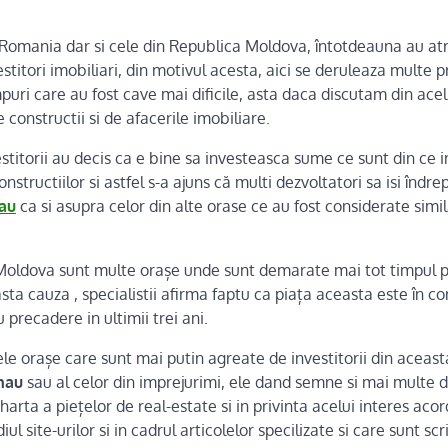
Romania dar si cele din Republica Moldova, întotdeauna au atra
stitori imobiliari, din motivul acesta, aici se deruleaza multe p
impuri care au fost cave mai dificile, asta daca discutam din ac
 constructii si de afacerile imobiliare.
estitorii au decis ca e bine sa investeasca sume ce sunt din ce i
nstructiilor si astfel s-a ajuns că multi dezvoltatori sa isi îndr
nau
ca si asupra celor din alte orase ce au fost considerate simi
 Moldova sunt multe orașe unde sunt demarate mai tot timpul p
asta cauza , specialistii afirma faptu ca piața aceasta este în co
 precadere in ultimii trei ani.
nele orașe care sunt mai putin agreate de investitorii din aceast
inau
sau al celor din imprejurimi, ele dand semne si mai multe d
 harta a piețelor de real-estate si in privinta acelui interes ac
ul site-urilor si in cadrul articolelor specilizate si care sunt sc