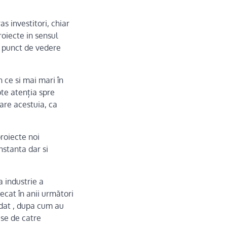
s investitori, chiar
roiecte in sensul
el punct de vedere
n ce si mai mari în
epte atenția spre
lare acestuia, ca
roiecte noi
nstanta dar si
a industrie a
ecat în anii următori
ordat , dupa cum au
rise de catre