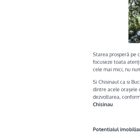
Starea prosperă pe ca
focuseze toata atenț
cele mai mici, nu num
Si Chisinaul ca si Bu
dintre acele orașele 
dezvoltarea, conform 
Chisinau
.
Potentialul imobilia