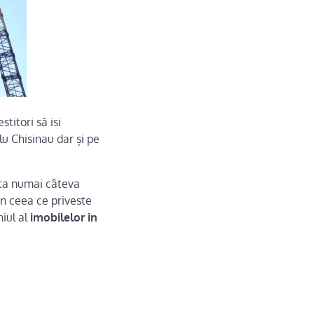
titori să isi
u Chisinau dar și pe
nta numai câteva
in ceea ce priveste
niul al
imobilelor in