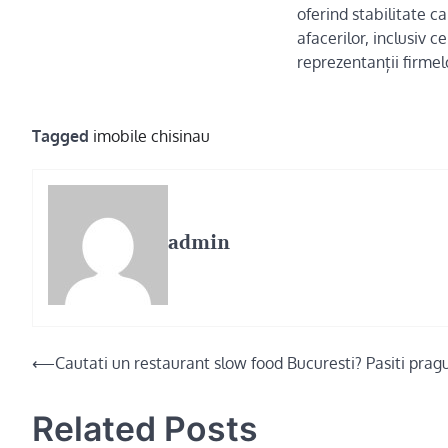
oferind stabilitate 
afacerilor, inclusiv 
reprezentanții firmel
Tagged
imobile chisinau
admin
Post
⟵
Cautati un restaurant slow food Bucuresti? Pasiti pragu
navigation
Related Posts