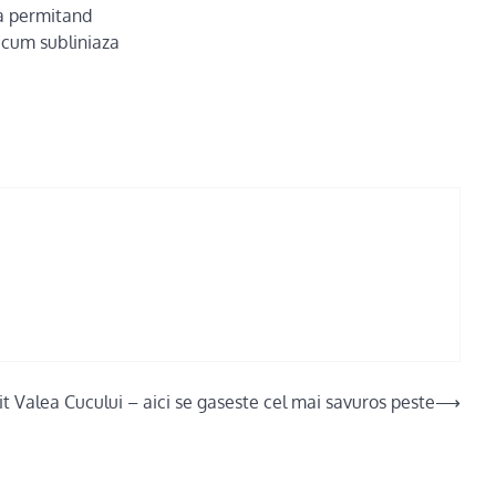
ta permitand
a cum subliniaza
it Valea Cucului – aici se gaseste cel mai savuros peste
⟶