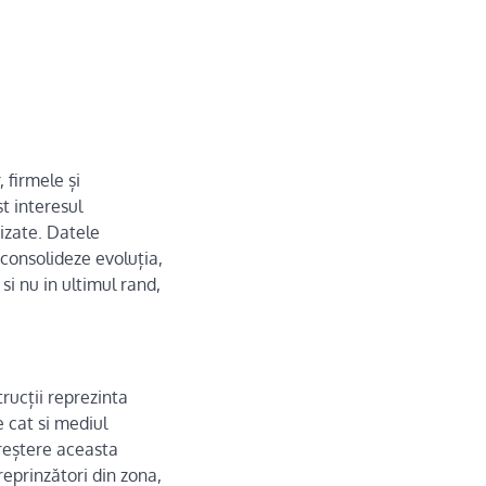
 firmele și
st interesul
vizate. Datele
i consolideze evoluția,
si nu in ultimul rand,
trucții reprezinta
 cat si mediul
creștere aceasta
reprinzători din zona,