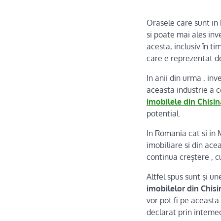
Orasele care sunt in 
si poate mai ales inve
acesta, inclusiv în t
care e reprezentat de
In anii din urma , inv
aceasta industrie a co
imobilele din Chisi
potential.
In Romania cat si in
imobiliare si din ace
continua creștere , cu
Altfel spus sunt și u
imobilelor din Chis
vor pot fi pe aceasta
declarat prin intemedi