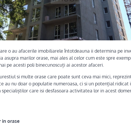
re o au afacerile imobiliarele întotdeauna ii determina pe inves
ia asupra marilor orase, mai ales al celor cum este spre exempl
ai pe acesti poli binecunoscuți ai acestor afaceri.
curestiul si multe orase care poate sunt ceva mai mici, reprezi
ce au nu doar o populatie numeroasa, ci si un potențial ridicat 
specialiștilor care isi desfasoara activitatea lor in acest dome
r in orase