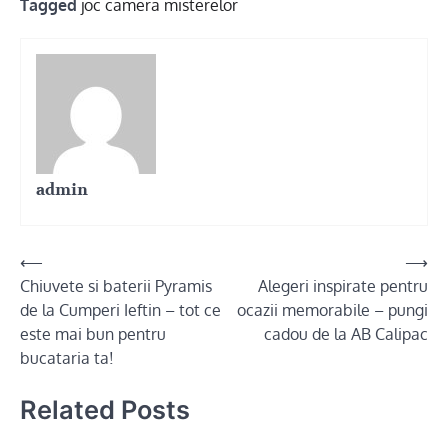
Tagged
joc camera misterelor
admin
Post
⟵
⟶
Chiuvete si baterii Pyramis
Alegeri inspirate pentru
navigation
de la Cumperi Ieftin – tot ce
ocazii memorabile – pungi
este mai bun pentru
cadou de la AB Calipac
bucataria ta!
Related Posts