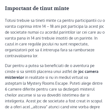
Important de tinut minte
Totusi trebuie sa tineti minte ca pentru participantii cu o
varsta cuprinsa intre 14 – 18 ani pot participa la acest joc
de societate numai cu acordul parintilor iar cei care au o
varsta pana in 14 ani trebuie insotiti de un parinte. In
cazul in care regulile jocului nu sunt respectate,
organizatorii pot sa il intrerupa fara sa ramburseze
contravaloarea lor.
Dar pentru a putea sa beneficiati de o aventura pe
cinste si sa simtiti placerea unui astfel de
joc camera
misterelor
in realitate si nu in mediul virtual va
asteptam la Mystery Rooms Escape. Puteti alege dintre
6 camere diferite pentru care sa dezlegati misterul
cheilor ascunse si sa va dovediti istetimea dar si
inteligenta. Acest joc de societate a fost creat in scopul
de a oferi acel ,,altceva” atunci cand vine vorba depre