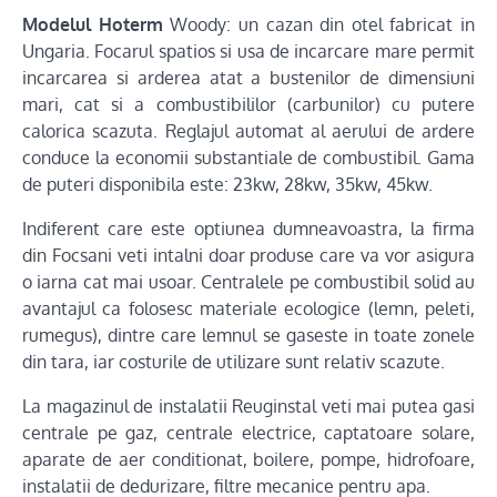
Modelul Hoterm
Woody: un cazan din otel fabricat in
Ungaria. Focarul spatios si usa de incarcare mare permit
incarcarea si arderea atat a bustenilor de dimensiuni
mari, cat si a combustibililor (carbunilor) cu putere
calorica scazuta. Reglajul automat al aerului de ardere
conduce la economii substantiale de combustibil. Gama
de puteri disponibila este: 23kw, 28kw, 35kw, 45kw.
Indiferent care este optiunea dumneavoastra, la firma
din Focsani veti intalni doar produse care va vor asigura
o iarna cat mai usoar. Centralele pe combustibil solid au
avantajul ca folosesc materiale ecologice (lemn, peleti,
rumegus), dintre care lemnul se gaseste in toate zonele
din tara, iar costurile de utilizare sunt relativ scazute.
La magazinul de instalatii Reuginstal veti mai putea gasi
centrale pe gaz, centrale electrice, captatoare solare,
aparate de aer conditionat, boilere, pompe, hidrofoare,
instalatii de dedurizare, filtre mecanice pentru apa.