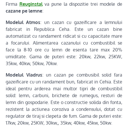
Firma
Reuginstal
va pune la dispozitie trei modele de
cazane pe lemne
:
Modelul Atmos
: un cazan cu gazeificare a lemnului
fabricat in Republica Ceha. Este un cazan bine
automatizat cu randament ridicat si cu capacitate mare
a focarului. Alimentarea cazanului cu combustibil se
face la 8-10 ore cu lemn de esenta tare max 20%
umiditate. Gama de puteri este: 20kw, 22kw, 25KW,
35kw, 40kw, 50kw, 70kw.
Modelul Viadrus
: un cazan pe combusibil solid fara
gazeificare cu un randament bun, fabricat in Cehia. Este
ideal pentru arderea mai multor tipri de combustibil
solid: lemn, carbuni, brichete de rumegus, resturi de
lemn din gospodarie. Este o constructie solida din fonta,
rezistent la actiunea coroziva a condensului, dotat cu
regulator de tiraj si clepeta de fum. Gama de puteri este:
17kw, 20kw, 25KW, 30kw,, 35kw, 40kw, 45kw, 50kw.