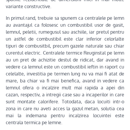
variante constructive.
In primul rand, trebuie sa spunem ca centralele pe lemn
au avantajul ca folosesc un combustibil usor de gasit,
lemnul, peletii, rumegusul sau aschiile, iar pretul pentru
un astfel de combustibil este clar inferior celorlalte
tipuri de combusitbil, precum gazele naturale sau chiar
curentul electric. Centralele termice Reuginstal pe lemn
au un pret de achizitie destul de ridicat, dar avand in
vedere ca lemnul este un combustibil ieftin in raport cu
celelalte, investitia pe termen lung nu va mai fi atat de
mare, ba chiar va fi mai benefica, avand in vedere ca
lemnul ofera o incalzire mult mai rapida a apei din
cazan, respectiv, a intregii case sau a incaperilor in care
sunt montate calorifere. Totodata, daca locuiti intr-o
zona in care nu aveti acces la gazul metan, solutia cea
mai la indemana pentru incalzirea locuintei este
centrala termica pe lemne.