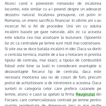
Atunci cand ii povestesti romanului de incalzirea
locuintei, este similar cu a-i povesti despre un adevarat
dezastru natural. Incalzirea presupune, cel putin in
Romania, un imens sacrificiu financiar. In ultimii ani s-au
incercat fel si fel de procedee. Unii vin cu solutia
incalzirii bazate pe gaze naturale, altii zic ca aceasta
este solutia cea mai arzatoare la buzunare. Oponentii
lor zic ca centralele pe lemne sunt mult mai costisitoare.
Si uite asa se duce batalia incalzirii in idei. Daca va doriti
o centrala termica, inainte de a lua o hotarare in privinta
tipului de centrala, mai exact, a tipului de combustibil
folosit este bine sa luati in considerare avantajele si
dezavantajele fiecarui tip de centrala, daca este
necesara montarea sau nu de cosuri de fum, precum
pretul de achizitionare si de intretinere a acesteia. Daca
sunteti in categoria celor care prefera cazanele pe
lemne, atunci e cazul sa apelati la firma
Reuginstal
din
Focsani, care comercializeaza centrale pe lemne pentru
spatiile rezidentiale de dimensiuni mici in mai multe