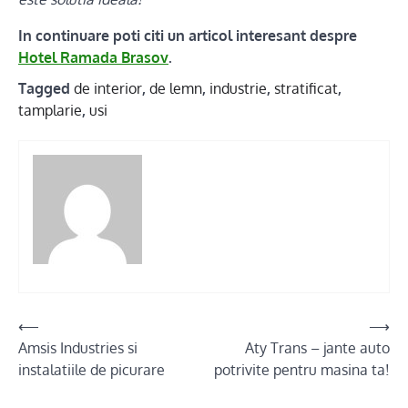
In continuare poti citi un articol interesant despre
Hotel Ramada Brasov
.
Tagged
de interior
,
de lemn
,
industrie
,
stratificat
,
tamplarie
,
usi
Post
⟵
⟶
Amsis Industries si
Aty Trans – jante auto
navigation
instalatiile de picurare
potrivite pentru masina ta!