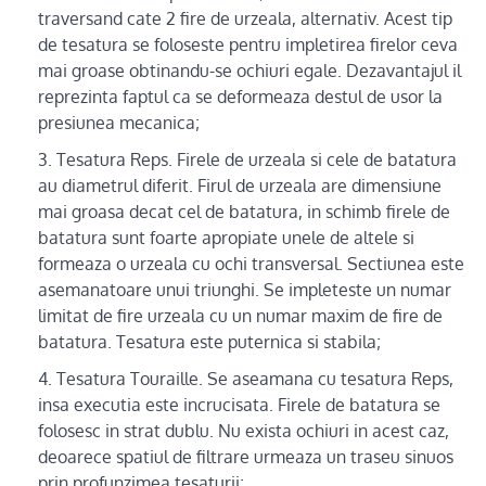
traversand cate 2 fire de urzeala, alternativ. Acest tip
de tesatura se foloseste pentru impletirea firelor ceva
mai groase obtinandu-se ochiuri egale. Dezavantajul il
reprezinta faptul ca se deformeaza destul de usor la
presiunea mecanica;
Tesatura Reps. Firele de urzeala si cele de batatura
au diametrul diferit. Firul de urzeala are dimensiune
mai groasa decat cel de batatura, in schimb firele de
batatura sunt foarte apropiate unele de altele si
formeaza o urzeala cu ochi transversal. Sectiunea este
asemanatoare unui triunghi. Se impleteste un numar
limitat de fire urzeala cu un numar maxim de fire de
batatura. Tesatura este puternica si stabila;
Tesatura Touraille. Se aseamana cu tesatura Reps,
insa executia este incrucisata. Firele de batatura se
folosesc in strat dublu. Nu exista ochiuri in acest caz,
deoarece spatiul de filtrare urmeaza un traseu sinuos
prin profunzimea tesaturii;