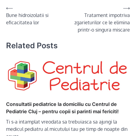
Post
⟵
⟶
Bune hidroizolatii si
Tratament impotriva
navigation
eficacitatea lor
zgarieturilor ce le elimina
printr-o singura miscare
Related Posts
Consultatii pediatrice la domiciliu cu Centrul de
Pediatrie Cluj – pentru copii si parinti mai fericiti!
Ti s-a intamplat vreodata sa trebuiasca sa ajungi la
medicul pediatru al micutului tau pe timp de noapte din