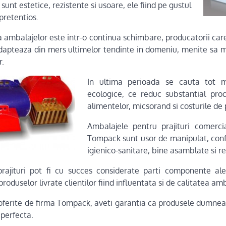
nt estetice, rezistente si usoare, ele fiind pe gustul
pretentios.
ia ambalajelor este intr-o continua schimbare, producatorii ca
apteaza din mers ultimelor tendinte in domeniu, menite sa me
r.
In ultima perioada se cauta tot 
ecologice, ce reduc substantial proc
alimentelor, micsorand si costurile de 
Ambalajele pentru prajituri comerc
Tompack sunt usor de manipulat, con
igienico-sanitare, bine asamblate si re
rajituri pot fi cu succes considerate parti componente ale
roduselor livrate clientilor fiind influentata si de calitatea amb
ferite de firma Tompack, aveti garantia ca produsele dumnea
 perfecta.