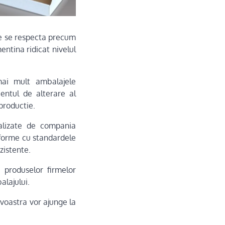
re se respecta precum
ntina ridicat nivelul
mai mult ambalajele
entul de alterare al
productie.
ializate de compania
forme cu standardele
zistente.
 produselor firmelor
alajului.
voastra vor ajunge la