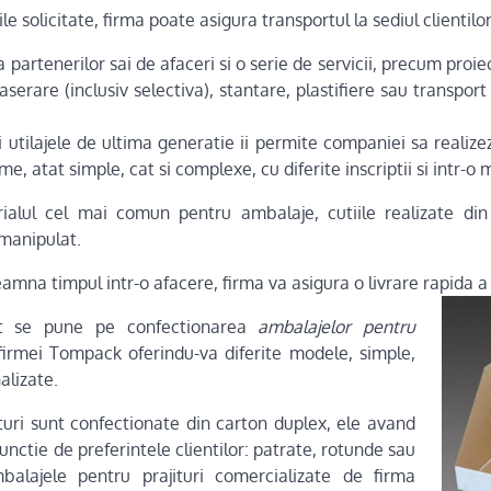
ile solicitate, firma poate asigura transportul la sediul clientilor
partenerilor sai de afaceri si o serie de servicii, precum proi
caserare (inclusiv selectiva), stantare, plastifiere sau transpor
si utilajele de ultima generatie ii permite companiei sa realize
, atat simple, cat si complexe, cu diferite inscriptii si intr-o 
ialul cel mai comun pentru ambalaje, cutiile realizate din a
 manipulat.
eamna timpul intr-o afacere, firma va asigura o livrare rapida 
t se pune pe confectionarea
ambalajelor pentru
i firmei Tompack oferindu-va diferite modele, simple,
alizate.
ituri sunt confectionate din carton duplex, ele avand
unctie de preferintele clientilor: patrate, rotunde sau
balajele pentru prajituri comercializate de firma