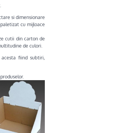
.
ectare si dimensionare
t paletizat cu mijloace
ze cutii din carton de
multitudine de culori.
cesta fiind subtiri,
a produselor.