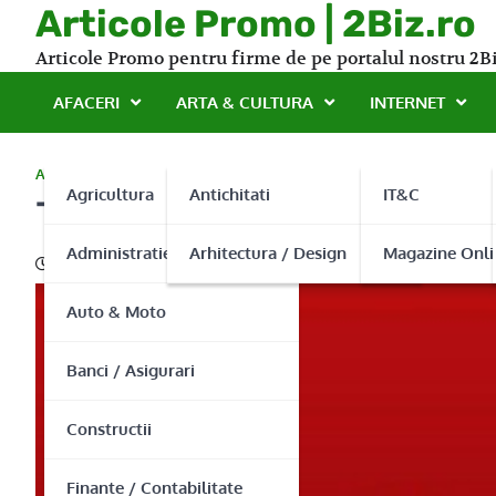
Skip
Articole Promo | 2Biz.ro
to
Articole Promo pentru firme de pe portalul nostru 2Bi
content
AFACERI
ARTA & CULTURA
INTERNET
ACTIVITATI PROFESIONALE
Agricultura
Antichitati
IT&C
Tompack Craiova – special
Administratie Publica
Arhitectura / Design
Magazine Onli
10/04/2013
Auto & Moto
Banci / Asigurari
Constructii
Finante / Contabilitate