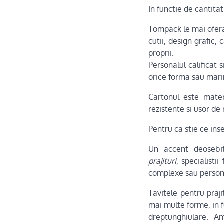
In functie de cantitat
Tompack le mai ofera 
cutii, design grafic, 
proprii.
Personalul calificat 
orice forma sau marime
Cartonul este mater
rezistente si usor de
Pentru ca stie ce ins
Un accent deosebi
prajituri
, specialisti
complexe sau person
Tavitele pentru praj
mai multe forme, in f
dreptunghiulare. Am