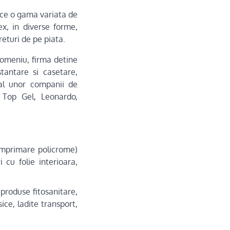
ce o gama variata de
x, in diverse forme,
returi de pe piata.
domeniu, firma detine
tantare si casetare,
r al unor companii de
 Top Gel, Leonardo,
imprimare policrome)
i cu folie interioara,
 produse fitosanitare,
sice, ladite transport,