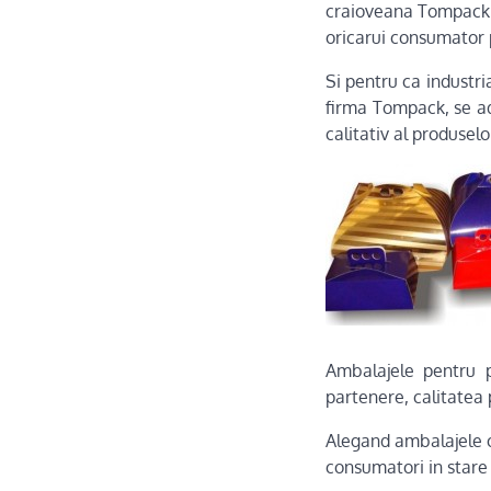
craioveana Tompack su
oricarui consumator 
Si pentru ca industr
firma Tompack, se ad
calitativ al produselo
Ambalajele pentru p
partenere, calitatea p
Alegand ambalajele o
consumatori in stare