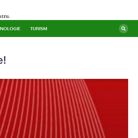
stru.
HNOLOGIE
TURISM
e!