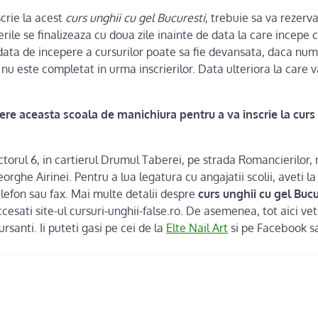
crie la acest
curs unghii cu gel Bucuresti
, trebuie sa va rezerva
erile se finalizeaza cu doua zile inainte de data la care incepe 
data de incepere a cursurilor poate sa fie devansata, daca num
e nu este completat in urma inscrierilor. Data ulteriora la care 
ere aceasta scoala de manichiura pentru a va inscrie la curs 
ectorul 6, in cartierul Drumul Taberei, pe strada Romancierilor, 
orghe Airinei. Pentru a lua legatura cu angajatii scolii, aveti l
telefon sau fax. Mai multe detalii despre
curs unghii cu gel Bucu
esati site-ul cursuri-unghii-false.ro. De asemenea, tot aici veti 
ursanti. Ii puteti gasi pe cei de la
Elte Nail Art
si pe Facebook sa