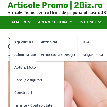
Skip
Articole Promo | 2Biz.ro
to
Articole Promo pentru firme de pe portalul nostru 2Bi
content
AFACERI
ARTA & CULTURA
INTERNET
AFACERI
Agricultura
Antichitati
IT&C
Curs unghii cu gel Bucure
Administratie Publica
Arhitectura / Design
Magazine Onli
25/05/2016
Auto & Moto
Banci / Asigurari
Constructii
Finante / Contabilitate