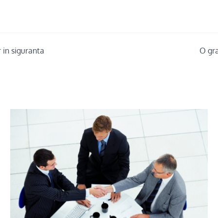
 in siguranta
O gra