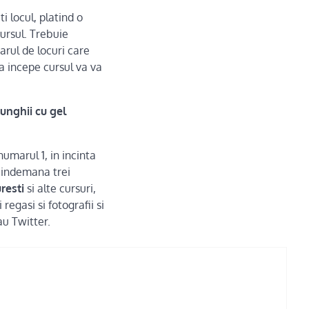
ti locul, platind o
cursul. Trebuie
arul de locuri care
va incepe cursul va va
unghii cu gel
numarul 1, in incinta
a indemana trei
resti
si alte cursuri,
regasi si fotografii si
u Twitter.