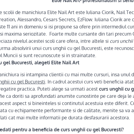
Elite Nail Art- profesionalism si serio
 scolii de manichiura Elite Nail Art este Iuliana Ciorik, Nail Te
Creation, Alessandro, Cesars Secrets, EzFlow. Iuliana Ciorik are
e 11 ani in domeniu si isi propune sa ofere prin intermediul cur
 si maxima seriozitate. Foarte multe cursante din tari precum G
ciaza nivelul acestei scoli care ofera, intre altele si
curs unchii
rma absolvirii unui curs unghii cu gel Bucuresti, este recunos
l Muncii si sunt recunoscute si in strainatate.
 gel Bucuresti, alegeti Elite Nail Art
ichiura isi intampina clientii cu mai multe cursuri, insa unul 
nghii cu gel Bucuresti
. In cadrul acestui curs veti beneficia ata
pregatire practica. Puteti alege sa urmati acest
curs unghii cu g
fie ca doriti sa aprofundati anumite cunostinte pe care deja le 
acest aspect si bineinteles si continutul acestuia este diferit. C
tata cu echipamente performante si de calitate, menite sa va aj
ati cat mai multe informatii pe durata desfasurarii acestora.
dati pentru a beneficia de curs unghii cu gel Bucuresti?