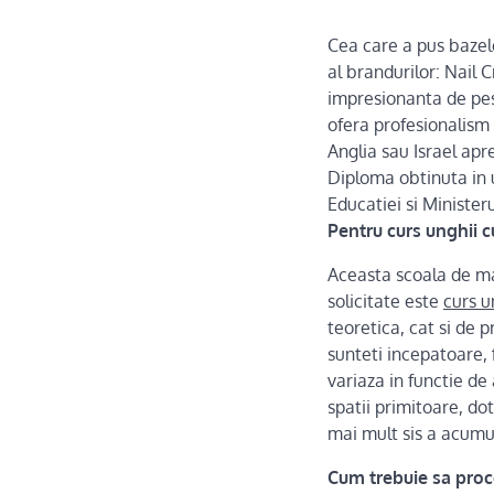
Cea care a pus bazele
al brandurilor: Nail 
impresionanta de pest
ofera profesionalism
Anglia sau Israel apre
Diploma obtinuta in u
Educatiei si Ministeru
Pentru curs unghii cu
Aceasta scoala de man
solicitate este
curs u
teoretica, cat si de 
sunteti incepatoare, 
variaza in functie de 
spatii primitoare, do
mai mult sis a acumul
Cum trebuie sa proce