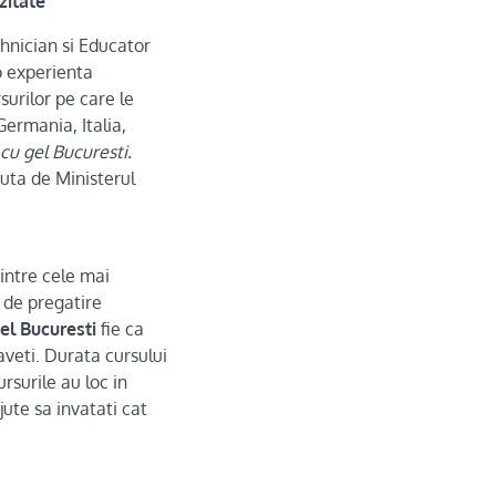
zitate
chnician si Educator
 o experienta
surilor pe care le
ermania, Italia,
 cu gel Bucuresti.
cuta de Ministerul
dintre cele mai
t de pregatire
el Bucuresti
fie ca
aveti. Durata cursului
ursurile au loc in
ute sa invatati cat