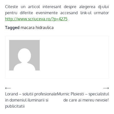
Citeste un articol interesant despre alegerea dj-ului
pentru diferite evenimente accesand link-ul urmator
http://www.scriuceva.ro/?p=4275
.
Tagged
macara hidraulica
Post
⟵
⟶
Lorand – solutii profesionale
Murnic Ploiesti – specialistul
navigation
in domeniul iluminarii si
de care ai mereu nevoie!
publicitatii